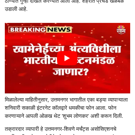
ठाण्यात गुन्हा दाखल करण्यात आला आहे. शहरात प्रचंड खळबळ
उडाली आहे.
मिळालेल्या माहितीनुसार, उत्तमनगर भागातील एका बड्या व्यापाऱ्याला
शनिवारी सकाळी इंटरनेट कॉलद्वारे धमकीचा फोन आला. फोन
करणाऱ्याने आपली ओळख थेट 'शुभम लोणकर' अशी करून दिली.
तक्रारदार व्यापारी हे उत्तमनगर-शिवणे मर्चंट्स असोसिएशनचे