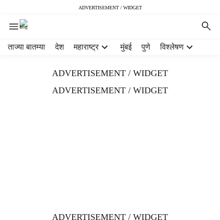
ADVERTISEMENT / WIDGET
H
ताज्या बातम्या
देश
महाराष्ट्र
मुंबई
पुणे
विश्लेषण
e
a
ADVERTISEMENT / WIDGET
d
e
ADVERTISEMENT / WIDGET
r
m
e
n
u
i
t
e
m
s
ADVERTISEMENT / WIDGET