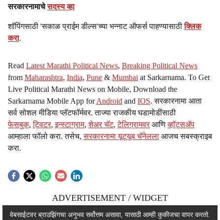
सरकारनामाचे
सदस्य व्हा
शॉपिंगसाठी 'सकाळ प्राईम डील्स'च्या भन्नाट ऑफर्स पाहण्यासाठी
क्लिक
करा
.
Read
Latest Marathi Political News
,
Breaking Political News
from
Maharashtra
,
India
,
Pune
&
Mumbai
at Sarkarnama. To Get
Live Political Marathi News on Mobile, Download the
Sarkarnama Mobile App for
Android
and
IOS
. सरकारनामा आता
सर्व सोशल मीडिया प्लॅटफॉर्मवर. ताज्या राजकीय घडामोडींसाठी
फेसबुक
,
ट्विटर
,
इन्स्टाग्राम
,
शेअर चॅट
,
टेलिग्रामवर
आणि
व्हॉट्सॲप
आम्हाला फॉलो करा. तसेच,
सरकारनामा यूट्यूब चॅनेलला
आजच सबस्क्राइब
करा.
ADVERTISEMENT / WIDGET
ADVERTISEMENT / WIDGET
वेबसाईटवर ब्राउझिंगचा अनुभव सर्वोत्तम असावा, यासाठी आम्ही कुकीजचा वापर करतो.