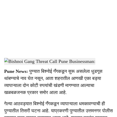
o
c
i
a
l
s
Bishnoi Gang Threat Call Pune Businessman:
-
Sarkarnama
h
Pune News:
पुण्यात बिश्नोई गँगकडून सुरू असलेला धुडगूस
a
थांबण्याचे नाव घेत नसून, आता शहरातील आणखी एका बड्या
r
व्यापाऱ्याला दोन कोटी रुपयांची खंडणी मागण्यात आल्याचा
खळबळजनक प्रकार समोर आला आहे.
e
गेल्या आठवड्यात बिश्नोई गँगकडून व्यापाऱ्याला धमकावण्याची ही
पुण्यातील तिसरी घटना आहे. याप्रकरणी पुण्यातील उत्तमनगर पोलीस