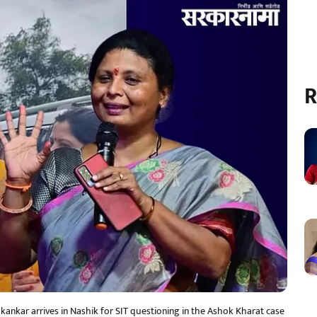
R
nkar arrives in Nashik for SIT questioning in the Ashok Kharat case