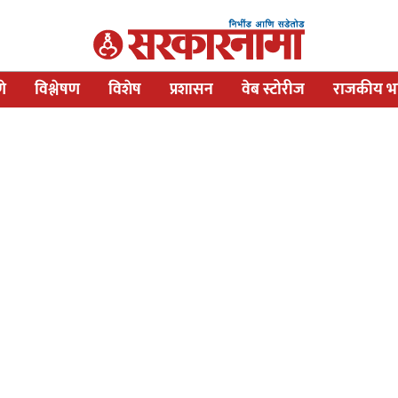
णे
विश्लेषण
विशेष
प्रशासन
वेब स्टोरीज
राजकीय भव