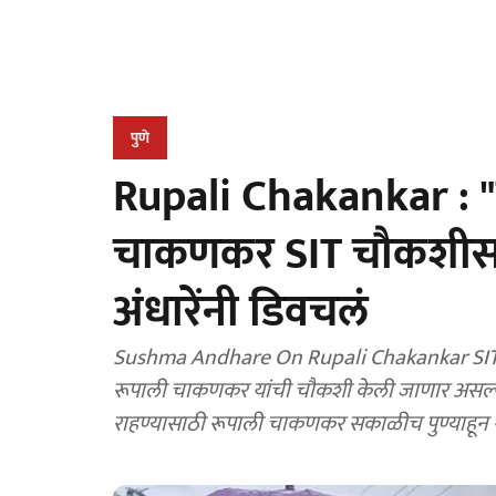
पुणे
Rupali Chakankar : "ह
चाकणकर SIT चौकशीसाठ
अंधारेंनी डिवचलं
Sushma Andhare On Rupali Chakankar SIT Inqui
रूपाली चाकणकर यांची चौकशी केली जाणार असल
राहण्यासाठी रूपाली चाकणकर सकाळीच पुण्याहून 