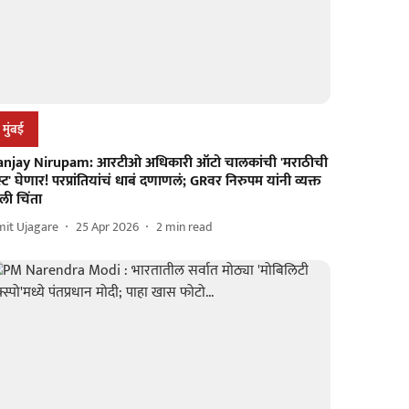
मुंबई
anjay Nirupam: आरटीओ अधिकारी ऑटो चालकांची 'मराठीची
स्ट' घेणार! परप्रांतियांचं धाबं दणाणलं; GRवर निरुपम यांनी व्यक्त
ली चिंता
mit Ujagare
25 Apr 2026
2
min read