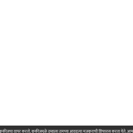
ही कुकीजचा वापर करतो. कुकीजमुळे तुम्हाला तुमच्या आवडत्या मजकुराची शिफारस करता येते. आ