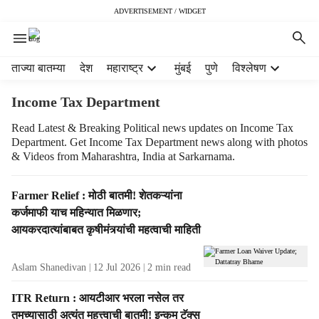
ADVERTISEMENT / WIDGET
H
ताज्या बातम्या
देश
महाराष्ट्र
मुंबई
पुणे
विश्लेषण
e
a
Income Tax Department
d
e
Read Latest & Breaking Political news updates on Income Tax
Department. Get Income Tax Department news along with photos
r
& Videos from Maharashtra, India at Sarkarnama.
m
e
n
T
Farmer Relief : मोठी बातमी! शेतकऱ्यांना
u
a
कर्जमाफी याच महिन्यात मिळणार;
i
g
आयकरदात्यांबाबत कृषीमंत्र्यांची महत्वाची माहिती
t
R
e
e
Aslam Shanedivan
12 Jul 2026
2
min read
m
s
s
u
ITR Return : आयटीआर भरला नसेल तर
l
तुमच्यासाठी अत्यंत महत्त्वाची बातमी! इन्कम टॅक्स