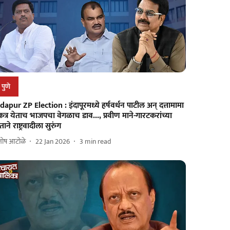
पुणे
dapur ZP Election : इंदापूरमध्ये हर्षवर्धन पाटील अन् दत्तामामा
त्र येताच भाजपचा वेगळाच डाव..., प्रवीण माने-गारटकरांच्या
ताने राष्ट्रवादीला सुरुंग
तोष आटोळे
22 Jan 2026
3
min read