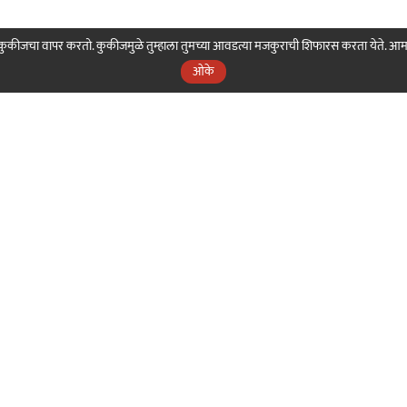
ही कुकीजचा वापर करतो. कुकीजमुळे तुम्हाला तुमच्या आवडत्या मजकुराची शिफारस करता येते. आ
ओके