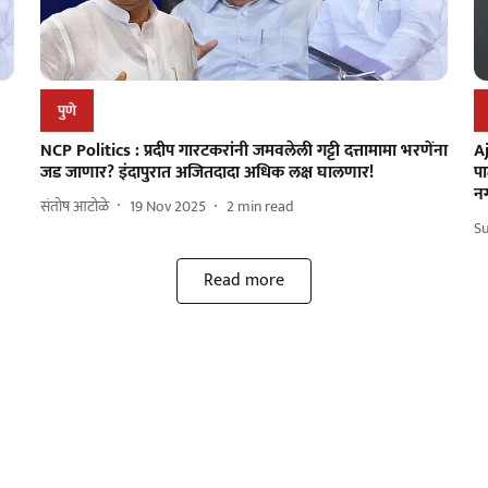
पुणे
NCP Politics : प्रदीप गारटकरांनी जमवलेली गट्टी दत्तामामा भरणेंना
Aj
जड जाणार? इंदापुरात अजितदादा अधिक लक्ष घालणार!
पा
नग
संतोष आटोळे
19 Nov 2025
2
min read
S
Read more