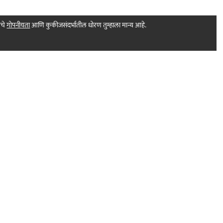
मचे
गोपनीयता
आणि कुकीजसंदर्भातील धोरण तुम्हाला मान्य आहे.