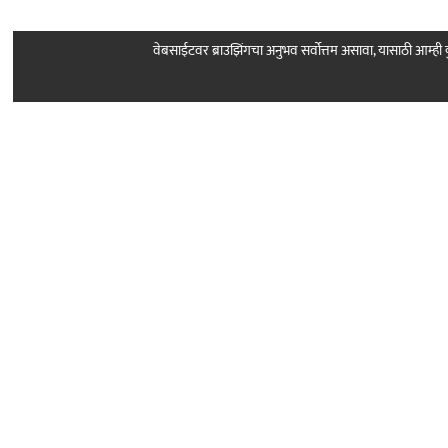
वेबसाईटवर ब्राउझिंगचा अनुभव सर्वोत्तम असावा, यासाठी आम्
Follow Us