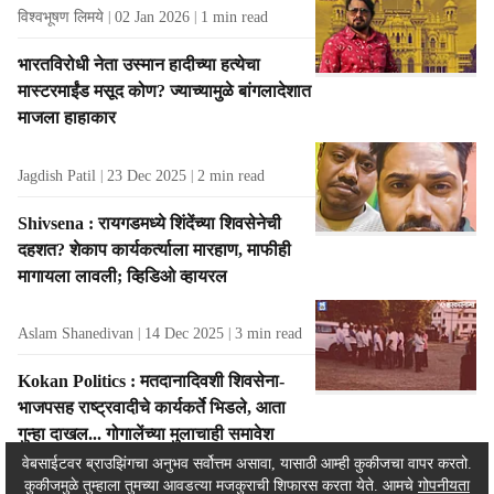
विश्वभूषण लिमये
02 Jan 2026
1
min read
भारतविरोधी नेता उस्मान हादीच्या हत्येचा
मास्टरमाईंड मसूद कोण? ज्याच्यामुळे बांगलादेशात
माजला हाहाकार
Jagdish Patil
23 Dec 2025
2
min read
Shivsena : रायगडमध्ये शिंदेंच्या शिवसेनेची
दहशत? शेकाप कार्यकर्त्याला मारहाण, माफीही
मागायला लावली; व्हिडिओ व्हायरल
Aslam Shanedivan
14 Dec 2025
3
min read
Kokan Politics : मतदानादिवशी शिवसेना-
भाजपसह राष्ट्रवादीचे कार्यकर्ते भिडले, आता
गुन्हा दाखल... गोगालेंच्या मुलाचाही समावेश
वेबसाईटवर ब्राउझिंगचा अनुभव सर्वोत्तम असावा, यासाठी आम्ही कुकीजचा वापर करतो.
कुकीजमुळे तुम्हाला तुमच्या आवडत्या मजकुराची शिफारस करता येते. आमचे
गोपनीयता
Aslam Shanedivan
03 Dec 2025
3
min read