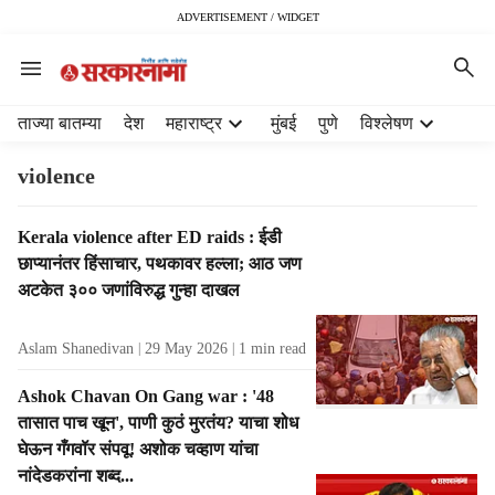
ADVERTISEMENT / WIDGET
H
ताज्या बातम्या
देश
महाराष्ट्र
मुंबई
पुणे
विश्लेषण
e
a
violence
d
e
T
Kerala violence after ED raids : ईडी
r
a
छाप्यानंतर हिंसाचार, पथकावर हल्ला; आठ जण
m
g
e
अटकेत ३०० जणांविरुद्ध गुन्हा दाखल
R
n
e
u
Aslam Shanedivan
29 May 2026
1
min read
s
i
u
t
Ashok Chavan On Gang war : '48
l
e
तासात पाच खून', पाणी कुठं मुरतंय? याचा शोध
t
m
घेऊन गँगवॉर संपवू! अशोक चव्हाण यांचा
s
s
नांदेडकरांना शब्द...