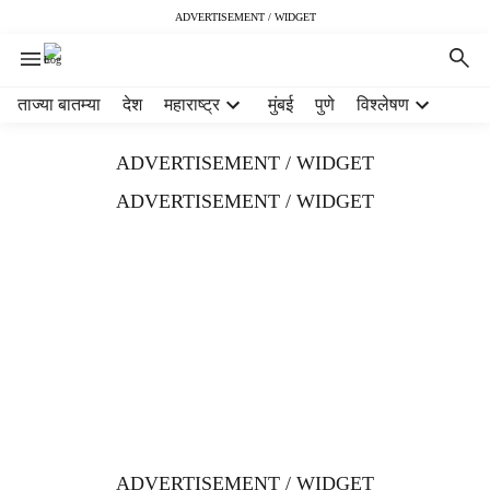
ADVERTISEMENT / WIDGET
H
ताज्या बातम्या
देश
महाराष्ट्र
मुंबई
पुणे
विश्लेषण
e
a
ADVERTISEMENT / WIDGET
d
e
ADVERTISEMENT / WIDGET
r
m
e
n
u
i
t
e
m
s
ADVERTISEMENT / WIDGET