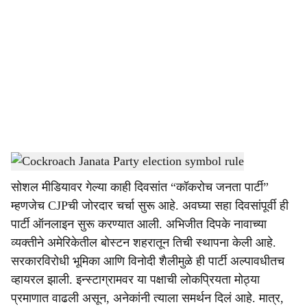
o
c
i
a
l
s
Cockroach Janata Party election symbol rule
-
Sarkarnama
h
सोशल मीडियावर गेल्या काही दिवसांत “कॉकरोच जनता पार्टी”
a
म्हणजेच CJPची जोरदार चर्चा सुरू आहे. अवघ्या सहा दिवसांपूर्वी ही
r
पार्टी ऑनलाइन सुरू करण्यात आली. अभिजीत दिपके नावाच्या
व्यक्तीने अमेरिकेतील बोस्टन शहरातून तिची स्थापना केली आहे.
e
सरकारविरोधी भूमिका आणि विनोदी शैलीमुळे ही पार्टी अल्पावधीतच
व्हायरल झाली. इन्स्टाग्रामवर या पक्षाची लोकप्रियता मोठ्या
प्रमाणात वाढली असून, अनेकांनी त्याला समर्थन दिलं आहे. मात्र,