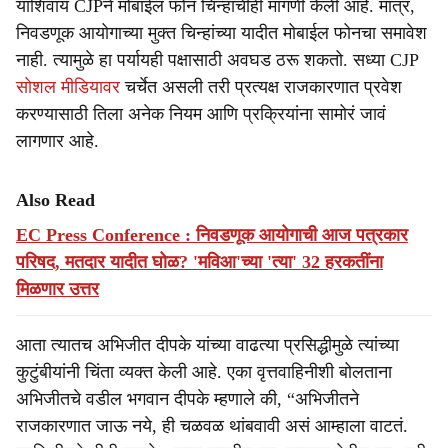
याशिवाय CJPने मोबाईल फोन चिन्हाचीही मागणी केली आहे. मात्र,
निवडणूक आयोगाच्या मुक्त चिन्हांच्या यादीत मोबाईल फोनचा समावेश
नाही. त्यामुळे हा पर्यायही पक्षासाठी अवघड ठरू शकतो. सध्या CJP
सोशल मीडियावर
चर्चेत असली तरी प्रत्यक्ष राजकारणात प्रवेश
करण्यासाठी तिला अनेक नियम आणि प्रक्रियांना सामोरं जावं
लागणार आहे.
Also Read
EC Press Conference : निवडणूक आयोगाची आज पत्रकार
परिषद, मतदार यादीत घोळ? 'मविआ'च्या 'त्या' 32 हरकतींना
मिळणार उत्तर
आता त्यातच अभिजीत दीपके यांच्या वाढत्या प्रसिद्धीमुळे त्यांच्या
कुटुंबीयांनी चिंता व्यक्त केली आहे. एका वृत्तवाहिनीशी बोलताना
अभिजीतचे वडील भगवान दीपके म्हणाले की, “अभिजीतने
राजकारणात जाऊ नये, ही चळवळ थांबवावी असं आम्हाला वाटतं.