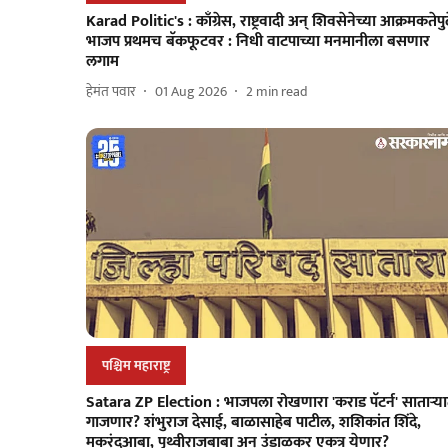
Karad Politic's : काँग्रेस, राष्ट्रवादी अन्‌ शिवसेनेच्या आक्रमकतेपु
भाजप प्रथमच बॅकफूटवर : निधी वाटपाच्या मनमानीला बसणार
लगाम
हेमंत पवार
01 Aug 2026
2
min read
पश्चिम महाराष्ट्र
Satara ZP Election : भाजपला रोखणारा 'कराड पॅटर्न' साताऱ्य
गाजणार? शंभुराज देसाई, बाळासाहेब पाटील, शशिकांत शिंदे,
मकरंदआबा, पृथ्वीराजबाबा अन् उंडाळकर एकत्र येणार?