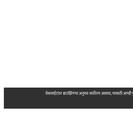
वेबसाईटवर ब्राउझिंगचा अनुभव सर्वोत्तम असावा, यासाठी आम्