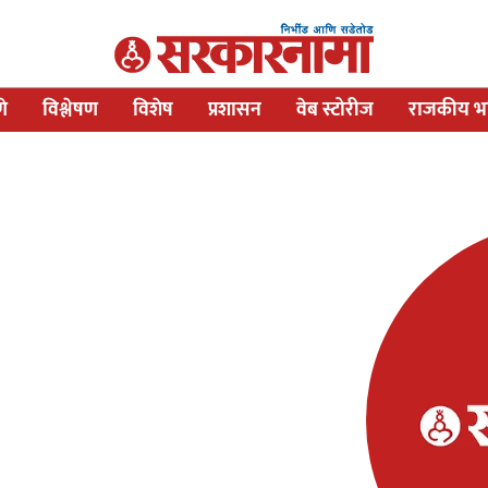
णे
विश्लेषण
विशेष
प्रशासन
वेब स्टोरीज
राजकीय भव