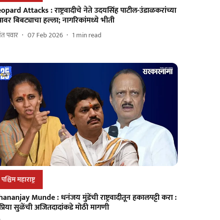
opard Attacks : राष्ट्रवादीचे नेते उदयसिंह पाटील-उंडाळकरांच्या
त्रावर बिबट्याचा हल्ला; नागरिकांमध्ये भीती
मंत पवार
07 Feb 2026
1
min read
पश्चिम महाराष्ट्र
ananjay Munde : धनंजय मुंडेंची राष्ट्रवादीतून हकालपट्टी करा :
प्रिया सुळेंची अजितदादांकडे मोठी मागणी