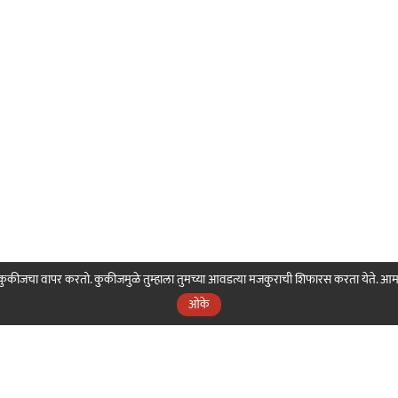
ही कुकीजचा वापर करतो. कुकीजमुळे तुम्हाला तुमच्या आवडत्या मजकुराची शिफारस करता येते. आ
ओके