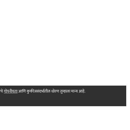
मचे
गोपनीयता
आणि कुकीजसंदर्भातील धोरण तुम्हाला मान्य आहे.