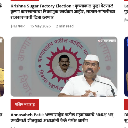
ढे
Krishna Sugar Factory Election : कृष्णाकाठ पुन्हा पेटणार!
Le
कृष्णा कारखान्याचा निवडणूक कार्यक्रम जाहीर, सातारा-सांगलीच्या
पु
राजकारणाची दिशा ठरणार
हे
हेमंत पवार
16 May 2026
2
min read
पश्चिम महाराष्ट्र
ात
Annasaheb Patil: अण्णासाहेब पाटील महामंडळाचे अध्यक्ष अन्
Dh
एमडीमध्ये शीतयुध्द! अध्यक्षांनी केले गंभीर आरोप
सु