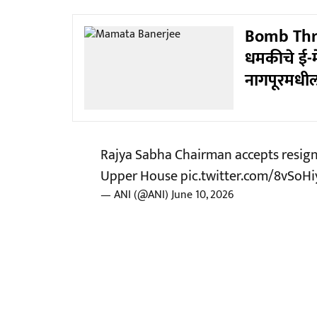
Bomb Threat
धमकीचे ई-म
नागपूरमधील 
Rajya Sabha Chairman accepts resig
Upper House
pic.twitter.com/8vSoH
— ANI (@ANI)
June 10, 2026