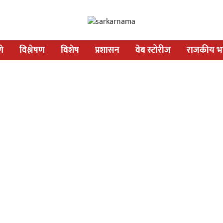
णे
विश्लेषण
विशेष
प्रशासन
वेब स्टोरीज
राजकीय भव