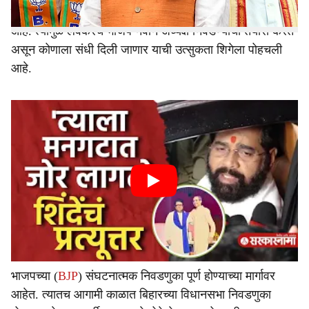
त्यानंतर आता राष्ट्रीय अध्यक्षांच्या निवडणुकीचा मार्ग मोकळा झाला
आहे. त्यामुळे लवकरच भाजप नवीन अध्यक्ष निवडण्याची तयारी करत
असून कोणाला संधी दिली जाणार याची उत्सुकता शिगेला पोहचली
आहे.
भाजपच्या (
BJP
) संघटनात्मक निवडणुका पूर्ण होण्याच्या मार्गावर
आहेत. त्यातच आगामी काळात बिहारच्या विधानसभा निवडणुका