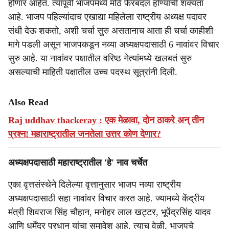
होणार आहेत. त्यापूर्वी भाजपमध्ये मोठे फेरबदल होण्याची शक्यता
आहे. भाजप पहिल्यांदाच एखाद्या महिलेला राष्ट्रीय अध्यक्ष पदावर
संधी देऊ शकतो, अशी चर्चा सुरु असतानाच आता ही चर्चा काहीशी
मागे पडली असून भाजपकडून नव्या अध्यक्षपदासाठी 6 नावांवर विचार
सुरु आहे. या नावांवर पक्षातील वरिष्ठ नेत्यांमध्ये खलबतं सुरु
असल्याची माहिती पक्षातील उच्च पदस्थ सूत्रांनी दिली.
Also Read
Raj uddhav thackeray : एक मेळावा, दोन ठाकरे अन् तीन
प्रश्न! महाराष्ट्रातील जनतेला उत्तर कोण देणार?
अध्यक्षपदासाठी महाराष्ट्रातील 'हे' नाव चर्चेत
एका वृत्तसंस्थेने दिलेल्या वृत्तानुसार भाजप नव्या राष्ट्रीय
अध्यक्षपदासाठी सहा नावांवर विचार करत आहे. ज्यामध्ये केंद्रीय
मंत्री शिवराज सिंह चौहान, मनोहर लाल खट्टर, भूपेंद्रसिंह यादव
आणि धर्मेंद्र प्रधान यांचा समावेश आहे. त्याच वेळी, भाजपचे