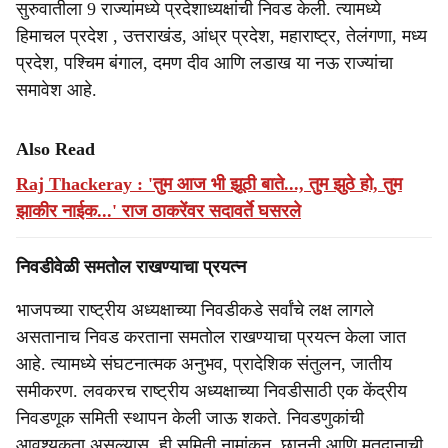
सुरुवातीला 9 राज्यांमध्ये प्रदेशाध्यक्षांची निवड केली. त्यामध्ये
हिमाचल प्रदेश , उत्तराखंड, आंध्र प्रदेश, महाराष्ट्र, तेलंगणा, मध्य
प्रदेश, पश्चिम बंगाल, दमण दीव आणि लडाख या नऊ राज्यांचा
समावेश आहे.
Also Read
Raj Thackeray : 'तुम आज भी झूठी बाते..., तुम झुठे हो, तुम
झाकीर नाईक...' राज ठाकरेंवर सदावर्ते घसरले
निवडीवेळी समतोल राखण्याचा प्रयत्न
भाजपच्या राष्ट्रीय अध्यक्षाच्या निवडीकडे सर्वांचे लक्ष लागले
असतानाच निवड करताना समतोल राखण्याचा प्रयत्न केला जात
आहे. त्यामध्ये संघटनात्मक अनुभव, प्रादेशिक संतुलन, जातीय
समीकरण. लवकरच राष्ट्रीय अध्यक्षाच्या निवडीसाठी एक केंद्रीय
निवडणूक समिती स्थापन केली जाऊ शकते. निवडणुकांची
आवश्यकता असल्यास, ही समिती नामांकन, छाननी आणि मतदानाची