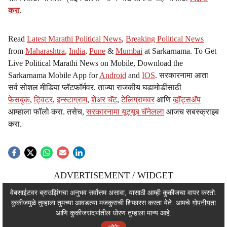
करा
.
Read
Latest Marathi Political News
,
Breaking Political News
from
Maharashtra
,
India
,
Pune
&
Mumbai
at Sarkarnama. To Get
Live Political Marathi News on Mobile, Download the
Sarkarnama Mobile App for
Android
and
IOS
. सरकारनामा आता
सर्व सोशल मीडिया प्लॅटफॉर्मवर. ताज्या राजकीय घडामोडींसाठी
फेसबुक
,
ट्विटर
,
इन्स्टाग्राम
,
शेअर चॅट
,
टेलिग्रामवर
आणि
व्हॉट्सॲप
आम्हाला फॉलो करा. तसेच,
सरकारनामा यूट्यूब चॅनेलला
आजच सबस्क्राइब
करा.
ADVERTISEMENT / WIDGET
ADVERTISEMENT / WIDGET
वेबसाईटवर ब्राउझिंगचा अनुभव सर्वोत्तम असावा, यासाठी आम्ही कुकीजचा वापर करतो.
कुकीजमुळे तुम्हाला तुमच्या आवडत्या मजकुराची शिफारस करता येते. आमचे
गोपनीयता
ADVERTISEMENT / WIDGET
आणि कुकीजसंदर्भातील धोरण तुम्हाला मान्य आहे.