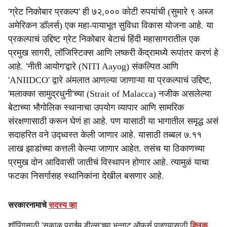
'ग्रेट निकोबार प्रकल्प' ही ७२,००० कोटी रुपयांची (सुमारे ९ अब्ज
अमेरिकन डॉलर्स) एक महा-पायाभूत सुविधा विकास योजना आहे. या
प्रकल्पाचं उद्दिष्ट ग्रेट निकोबार बेटाचं हिंदी महासागरातील एक
प्रमुख सागरी, लॉजिस्टिक्स आणि लष्करी केंद्रामध्ये रूपांतर करणं हे
आहे. 'नीती आयोग'द्वारे (NITI Aayog) संकल्पित आणि
'ANIIDCO' द्वारे अंमलात आणल्या जाणाऱ्या या प्रकल्पाचं उद्दिष्ट,
'मलाक्का सामुद्रधुनी'च्या (Strait of Malacca) नजीक असलेल्या
बेटाच्या भौगोलिक स्थानाचा उपयोग व्यापार आणि सामरिक
संरक्षणासाठी करून घेणं हा आहे. पण यासाठी या भागातील समृद्ध असं
सदाहरित वने उद्ध्वस्त केली जाणार आहे. यासाठी तब्बल ७.११
लाख झाडांच्या कत्तली केल्या जाणार आहेत. तसंच या ठिकाणच्या
प्रमुख दोन आदिवासी जातीचं विस्थापन होणार आहे. त्यामुळं याचा
फटका निसर्गासह स्थानिकांना देखील बसणार आहे.
सरकारनामाचे
सदस्य व्हा
शॉपिंगसाठी 'सकाळ प्राईम डील्स'च्या भन्नाट ऑफर्स पाहण्यासाठी
क्लिक