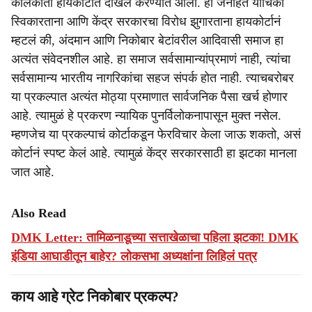
कोलकाता हायकोर्टात दाखल करण्यात आला. ही जनहित याचिका
स्विकारताना आणि केंद्र सरकारचा विरोध झुगारताना हायकोर्टानं
म्हटलं की, अंदमान आणि निकोबार बेटांवरील आदिवासी समाज हा
अत्यंत संवेदनशील आहे. हा समाज सर्वसामान्यांप्रमाणं नाही, त्यांचा
सर्वसामान्य भारतीय नागरिकांचा सहज संपर्क होत नाही. त्याचबरोबर
या प्रकल्पात अत्यंत मोठ्या प्रमाणात सार्वजनिक पैसा खर्च होणार
आहे. त्यामुळं हे प्रकरण न्यायिक पुनर्विलोकनापासून मुक्त नसेल.
म्हणजेच या प्रकल्पाचं कोर्टाकडून फेरविचार केला जाऊ शकतो, असं
कोर्टानं स्पष्ट केलं आहे. त्यामुळं केंद्र सरकारसाठी हा झटका मानला
जात आहे.
Also Read
DMK Letter: तामिळनाडूच्या सत्ताखेळाचा पहिला झटका! DMK
इंडिया आघाडीतून बाहेर? लोकसभा अध्यक्षांना लिहिलं पत्र
काय आहे ग्रेट निकोबार प्रकल्प?