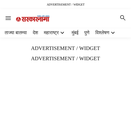
ADVERTISEMENT / WIDGET
H
ताज्या बातम्या
देश
महाराष्ट्र
मुंबई
पुणे
विश्लेषण
e
a
ADVERTISEMENT / WIDGET
d
e
ADVERTISEMENT / WIDGET
r
m
e
n
u
i
t
e
m
s