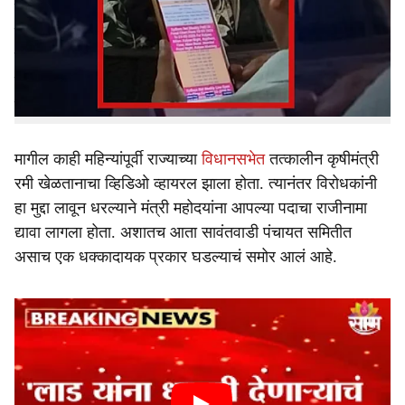
r
सरकारी अधिकारी अनेकदा महत्त्वाच्या बैठकांमध्ये ते मोबाईमध्ये डोकं
घालून बसल्याचे व्हिडिओ समोर येत असतात. शिवाय अशा
e
प्रकरणांमध्ये संबंधित नेत्यांना, अधिकाऱ्यांना नको त्या वेळी मोबाईल
हाताळणं किंवा मोबाईलमध्ये किंवा गेम खेळणं महागात पडल्याची अनेक
उदाहरणं यापूर्वी घडली आहेत.
मागील काही महिन्यांपूर्वी राज्याच्या
विधानसभेत
तत्कालीन कृषीमंत्री
रमी खेळतानाचा व्हिडिओ व्हायरल झाला होता. त्यानंतर विरोधकांनी
हा मुद्दा लावून धरल्याने मंत्री महोदयांना आपल्या पदाचा राजीनामा
द्यावा लागला होता. अशातच आता सावंतवाडी पंचायत समितीत
असाच एक धक्कादायक प्रकार घडल्याचं समोर आलं आहे.