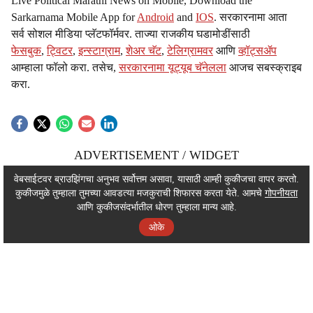
Live Political Marathi News on Mobile, Download the
Sarkarnama Mobile App for
Android
and
IOS
. सरकारनामा आता
सर्व सोशल मीडिया प्लॅटफॉर्मवर. ताज्या राजकीय घडामोडींसाठी
फेसबुक
,
ट्विटर
,
इन्स्टाग्राम
,
शेअर चॅट
,
टेलिग्रामवर
आणि
व्हॉट्सॲप
आम्हाला फॉलो करा. तसेच,
सरकारनामा यूट्यूब चॅनेलला
आजच सबस्क्राइब
करा.
ADVERTISEMENT / WIDGET
ADVERTISEMENT / WIDGET
वेबसाईटवर ब्राउझिंगचा अनुभव सर्वोत्तम असावा, यासाठी आम्ही कुकीजचा वापर करतो.
कुकीजमुळे तुम्हाला तुमच्या आवडत्या मजकुराची शिफारस करता येते. आमचे
गोपनीयता
ADVERTISEMENT / WIDGET
आणि कुकीजसंदर्भातील धोरण तुम्हाला मान्य आहे.
ओके