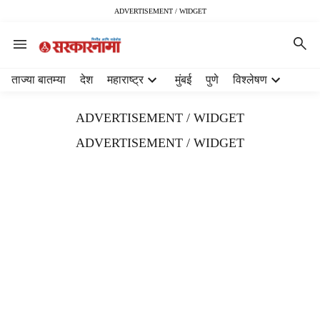
ADVERTISEMENT / WIDGET
H
ताज्या बातम्या
देश
महाराष्ट्र
मुंबई
पुणे
विश्लेषण
e
a
ADVERTISEMENT / WIDGET
d
e
ADVERTISEMENT / WIDGET
r
m
e
n
u
i
t
e
m
s