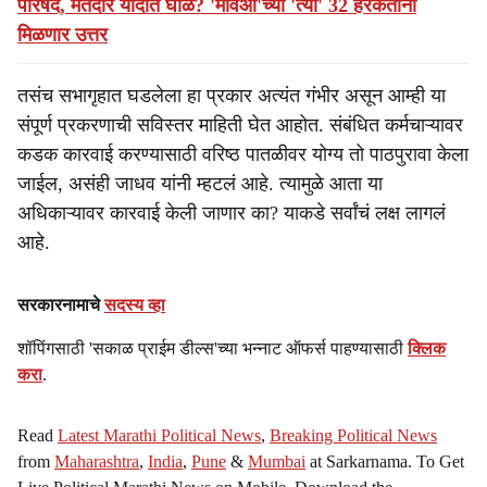
परिषद, मतदार यादीत घोळ? 'मविआ'च्या 'त्या' 32 हरकतींना
मिळणार उत्तर
तसंच ​सभागृहात घडलेला हा प्रकार अत्यंत गंभीर असून आम्ही या
संपूर्ण प्रकरणाची सविस्तर माहिती घेत आहोत. संबंधित कर्मचाऱ्यावर
कडक कारवाई करण्यासाठी वरिष्ठ पातळीवर योग्य तो पाठपुरावा केला
जाईल, असंही जाधव यांनी म्हटलं आहे. त्यामुळे आता या
अधिकाऱ्यावर कारवाई केली जाणार का? याकडे सर्वांचं लक्ष लागलं
आहे.
सरकारनामाचे
सदस्य व्हा
शॉपिंगसाठी 'सकाळ प्राईम डील्स'च्या भन्नाट ऑफर्स पाहण्यासाठी
क्लिक
करा
.
Read
Latest Marathi Political News
,
Breaking Political News
from
Maharashtra
,
India
,
Pune
&
Mumbai
at Sarkarnama. To Get