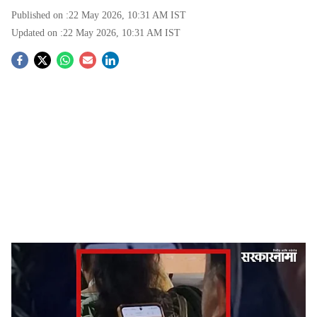
Published on :
22 May 2026, 10:31 AM
IST
Updated on :
22 May 2026, 10:31 AM
IST
S
o
c
i
a
l
s
A senior official was allegedly seen checking matka numbers on a mobile phone during
h
the Sawantwadi Panchayat Committee meeting.
-
Sarkarnama
a
Sawantwadi News, 22 May:
राजकीय नेते मंडळी असो वा