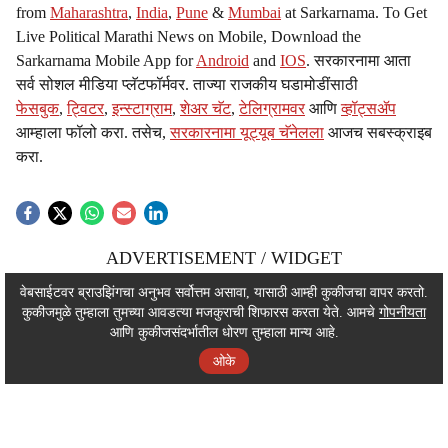
from
Maharashtra
,
India
,
Pune
&
Mumbai
at Sarkarnama. To Get
Live Political Marathi News on Mobile, Download the
Sarkarnama Mobile App for
Android
and
IOS
. सरकारनामा आता
सर्व सोशल मीडिया प्लॅटफॉर्मवर. ताज्या राजकीय घडामोडींसाठी
फेसबुक
,
ट्विटर
,
इन्स्टाग्राम
,
शेअर चॅट
,
टेलिग्रामवर
आणि
व्हॉट्सॲप
आम्हाला फॉलो करा. तसेच,
सरकारनामा यूट्यूब चॅनेलला
आजच सबस्क्राइब
करा.
ADVERTISEMENT / WIDGET
ADVERTISEMENT / WIDGET
वेबसाईटवर ब्राउझिंगचा अनुभव सर्वोत्तम असावा, यासाठी आम्ही कुकीजचा वापर करतो.
कुकीजमुळे तुम्हाला तुमच्या आवडत्या मजकुराची शिफारस करता येते. आमचे
गोपनीयता
ADVERTISEMENT / WIDGET
आणि कुकीजसंदर्भातील धोरण तुम्हाला मान्य आहे.
ओके