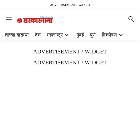
ADVERTISEMENT / WIDGET
H
ताज्या बातम्या
देश
महाराष्ट्र
मुंबई
पुणे
विश्लेषण
e
a
ADVERTISEMENT / WIDGET
d
e
ADVERTISEMENT / WIDGET
r
m
e
n
u
i
t
e
m
s