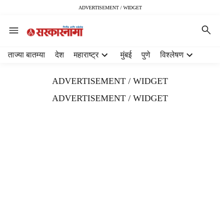
ADVERTISEMENT / WIDGET
H
ताज्या बातम्या
देश
महाराष्ट्र
मुंबई
पुणे
विश्लेषण
e
a
ADVERTISEMENT / WIDGET
d
e
ADVERTISEMENT / WIDGET
r
m
e
n
u
i
t
e
m
s