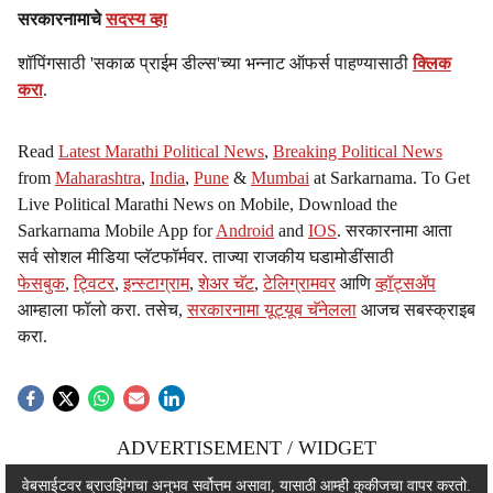
सरकारनामाचे
सदस्य व्हा
शॉपिंगसाठी 'सकाळ प्राईम डील्स'च्या भन्नाट ऑफर्स पाहण्यासाठी
क्लिक
करा
.
Read
Latest Marathi Political News
,
Breaking Political News
from
Maharashtra
,
India
,
Pune
&
Mumbai
at Sarkarnama. To Get
Live Political Marathi News on Mobile, Download the
Sarkarnama Mobile App for
Android
and
IOS
. सरकारनामा आता
सर्व सोशल मीडिया प्लॅटफॉर्मवर. ताज्या राजकीय घडामोडींसाठी
फेसबुक
,
ट्विटर
,
इन्स्टाग्राम
,
शेअर चॅट
,
टेलिग्रामवर
आणि
व्हॉट्सॲप
आम्हाला फॉलो करा. तसेच,
सरकारनामा यूट्यूब चॅनेलला
आजच सबस्क्राइब
करा.
ADVERTISEMENT / WIDGET
ADVERTISEMENT / WIDGET
वेबसाईटवर ब्राउझिंगचा अनुभव सर्वोत्तम असावा, यासाठी आम्ही कुकीजचा वापर करतो.