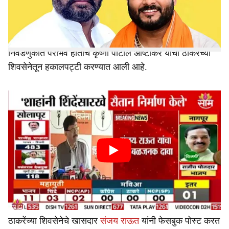
e
नांदेड
विधानपरिषद निवडणुकीत आष्टीकर यांचा मुलगा कृष्णा पाटील
आष्टीकर यांना पराभवाचा सामना करावा लागला आहे. तर
निवडणुकीत पराभव होताच कृष्णा पाटील आष्टीकर यांची ठाकरेंच्या
शिवसेनेतून हकालपट्टी करण्यात आली आहे.
ठाकरेंच्या शिवसेनेचे खासदार
संजय राऊत
यांनी फेसबुक पोस्ट करत