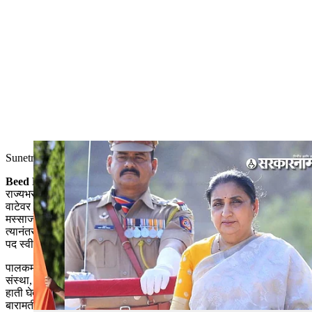
Sunetra Pawar and Beed district administration
-
Sarkarnama
Beed Politics :
गुन्हेगारी, खून, दरोडे, अपहरण, महिलांवरील अत्याचारामुळे
राज्यभरात बीड जिल्ह्याची झालेली बदनामी दूर करून या जिल्ह्याला विकासाच्या
वाटेवर आणण्याचा विडा दिवंगत नेते अजित पवार यांनी उचलला होता. विशेषतः
मस्साजोगचे सरपंच संतोष देशमुख यांची खंडणी प्रकरणातून अपहरण आणि
त्यानंतर झालेल्या निर्घृण हत्या प्रकरणानंतर अजित पवारांनी बीडचे पालकमंत्री
पद स्वीकारत मोठे आव्हानही स्वीकारले होते.
पालकमंत्री म्हणून अजित पवारांनी आपल्या कामाचा झपाटाही सुरू केला. मोठ्या
संस्था, विमानतळ, बीड रेल्वे, पाणी पुरवठ्याच्या योजना अशी एकापाठोपाठ कामे
हाती घेत बीडला विकासाच्या ट्रॅकवर आणण्याचे प्रयत्न सुरू केले होते. पण
बारामती येथील विमान अपघातात अजित पवारां���ा दुर्दैवी मृत्यू झाला