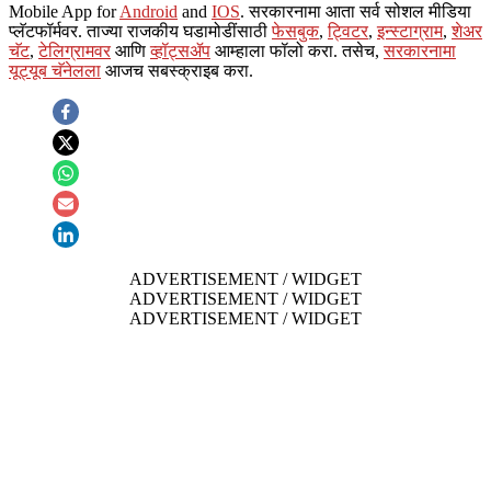
Mobile App for
Android
and
IOS
. सरकारनामा आता सर्व सोशल मीडिया
प्लॅटफॉर्मवर. ताज्या राजकीय घडामोडींसाठी
फेसबुक
,
ट्विटर
,
इन्स्टाग्राम
,
शेअर
चॅट
,
टेलिग्रामवर
आणि
व्हॉट्सॲप
आम्हाला फॉलो करा. तसेच,
सरकारनामा
यूट्यूब चॅनेलला
आजच सबस्क्राइब करा.
ADVERTISEMENT / WIDGET
ADVERTISEMENT / WIDGET
ADVERTISEMENT / WIDGET