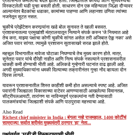
प्रशासनात कमालीचा बदल झाला होता. जिल्ह्यातील कायदा आणि सुव्यवस्थेची
विस्कटलेली घडी पुन्हा बसली होती. साधारण दोन एक महिन्याला जिल्हा दौऱ्यावर
आल्यानंतर बैठकांचा धडाका, कामांच्या पाहण्या आणि लहानशा उणिवा त्यांच्या
नजनेतून सुटत नसत.
चुकीचे प्रेझेंटेशन करणार्‍यांना खडे बोल सुनावत ते खाली बसवत.
प्रशासनातल्या प्रमुखांशी मंत्रालयातून नित्याने संपर्क करुन 'जे नियमात आहे
तेच करा, माझ्या पक्षाचा कोणी चुकीचे सांगत असेल तरी अजिबात ऐकू नका' असे
अजित पवार सांगत. त्यामुळे प्रशासन सुतासाखरे सरळ झाले होते.
महसूल विभागातील मावेजा घोटाळा निघण्याचे तेच मुख्य कारण होते. मात्र,
सुनेत्रा पवार यांचे दौरेही नाहीत आणि नित्य संपर्क नसल्याने प्रशासनावरील
धाकही कमी होण्याची भीती आहे. अलिकडे गुन्हेगारी घटनांत वाढ झाली आहे.
अगदी मुख्याधिकाऱ्यांना धमकी दिल्याच्या तक्रारीनंतर गुन्हा नोंद व्हायला दोन
दिवस लागले.
यावरून प्रशासनातील शिस्त काहीशी कमी होत असल्याचे स्पष्ट आहे. अजित
पवारांनी जिल्ह्याला विकासाच्या वाटेवर आणण्यासाठी आखलेल्या विमानतळ,
सीट्रीपलआयटी, तारांगण या नाविन्यपूर्ण प्रकल्पांना गती देण्यासाठी
पालकमंत्र्यांचा जिल्ह्याशी संपर्क आणि पाठपुरावा महत्त्वाचा आहे.
Also Read
Richest chief minister in India : बंगला नव्हे राजमहाल, 1400 कोटींचं
साम्राज्य! सर्वात श्रीमंत मुख्यमंत्री ठरणार 'हा' नेता...
पक्षांतर्गत 'घडी'ही विस्कटण्याची भीती