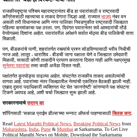
राजकीयदृष्ट्या पश्‍चिम महाराष्ट्रानंतर बीड हा पवारांसाठी व राष्ट्रवादी
काँग्रेससाठी महत्त्वाचा व ताकद देणारा जिल्हा आहे. राज्यात
भाजप
नंबर वन
असली तरी विधानसभा आणि नगर पालिका निवडणुकीत राष्ट्रवादी जिल्ह्यात
पहिल्या क्रमांकाचा पक्ष ठरला. पण, दिवंगत पवारानंतर सर्व आमदारांची तोंडे
वेगवेगळ्या दिशांना आहेत. पवारांवरील अपेक्षने सर्वात मोठ्या बीड पालिकेची सत्ता
मिळाली.
पण, बीडकरांचे पाणी, शहरांतर्गत रस्त्यांचे प्रश्‍न सोडविण्यासाठी भरीव निधीची
गरज आहे. लातूर - धाराशिव - बीडची जागा पक्षाला घेणे व जिल्ह्यात उमेदवारी
मिळावी, यासाठी कोणी ताकदीने प्रयत्न करताना दिसत नाही आणि पक्षप्रमुख
सुनेत्रा पवारांचा
तसा काही अजेंडा दिसत नाही.
पक्षांतर्गत कुरघोड्या वाढल्या आहेत. संघटनेत राजकीय ताकद असलेल्यांची
वाणवा आहे. पवारांच्या नंतर जिल्ह्यातील नेत्यांची एकत्रित बैठकही झाली नाही.
एखाद दुसरा पदाधिकारी व्यक्तिगत भेट घेत 'कानगोष्टी' सांगण्याने पक्ष संघटना
टिकणे अवघड आहे, अशी चर्चा जिल्ह्यात सुरू झाली आहे.
सरकारनामाचे
सदस्य व्हा
शॉपिंगसाठी 'सकाळ प्राईम डील्स'च्या भन्नाट ऑफर्स पाहण्यासाठी
क्लिक करा
.
Read
Latest Marathi Political News
,
Breaking Political News
from
Maharashtra
,
India
,
Pune
&
Mumbai
at Sarkarnama. To Get Live
Political Marathi News on Mobile, Download the Sarkarnama