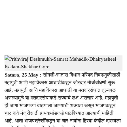
c
i
a
l
s
Prithviraj Deshmukh-Samrat Mahadik-Dhairyasheel Kadam-Shekhar Gore
-
h
Sarkarnama
a
Satara, 25 May :
सांगली-सातारा विधान परिषद निवडणुकीसाठी
महायुती आणि महाविकास आघाडीकडून जोरदार मोर्चोबांधणी सुरू
r
आहे. महायुती आणि महाविकास आघाडी या मतदारसंघात तुल्यबळ
e
असल्यामुळे या मतदारसंघाकडे राज्याचे लक्ष असणार आहे. महायुती
ही जागा भाजपच्या वाट्याला जाण्याची शक्यता असून भाजपकडून
चार नावे मंजुरीसाठी हायकमांडकडे पाठविण्यात आल्याची माहिती
आहे. आता भाजपश्रेष्ठींकडून या चार नावांना हिरवा कंदील दाखवला