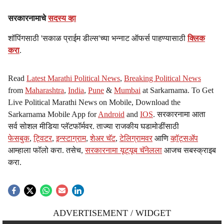
सरकारनामाचे
सदस्य व्हा
शॉपिंगसाठी 'सकाळ प्राईम डील्स'च्या भन्नाट ऑफर्स पाहण्यासाठी
क्लिक
करा
.
Read
Latest Marathi Political News
,
Breaking Political News
from
Maharashtra
,
India
,
Pune
&
Mumbai
at Sarkarnama. To Get
Live Political Marathi News on Mobile, Download the
Sarkarnama Mobile App for
Android
and
IOS
. सरकारनामा आता
सर्व सोशल मीडिया प्लॅटफॉर्मवर. ताज्या राजकीय घडामोडींसाठी
फेसबुक
,
ट्विटर
,
इन्स्टाग्राम
,
शेअर चॅट
,
टेलिग्रामवर
आणि
व्हॉट्सॲप
आम्हाला फॉलो करा. तसेच,
सरकारनामा यूट्यूब चॅनेलला
आजच सबस्क्राइब
करा.
ADVERTISEMENT / WIDGET