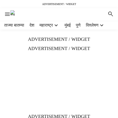
ADVERTISEMENT / WIDGET
H
ताज्या बातम्या
देश
महाराष्ट्र
मुंबई
पुणे
विश्लेषण
e
a
ADVERTISEMENT / WIDGET
d
e
ADVERTISEMENT / WIDGET
r
m
e
n
u
i
t
e
m
s
ADVERTISEMENT / WIDGET