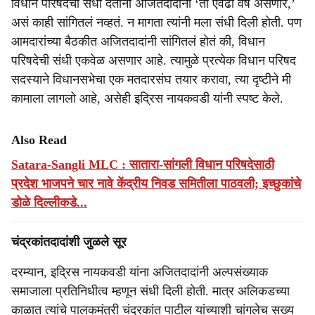
विधान परिषदेची संधी देताना अजितदादांनी ‘ती एवढी वर्षे असणार,’
असं काही सांगितलं नव्हतं. न मागता त्यांनी मला संधी दिली होती. पण
आमदारांच्या बैठकीत अजितदादांनी सांगितलं होतं की, विधान
परिषदेची संधी एकवेळ असणार आहे. त्यामुळे प्रत्येक विधान परिषद
सदस्याने विधानसभेचा एक मतदारसंघ तयार करावा, त्या दृष्टीने मी
कामाला लागलो आहे, असेही इद्रिस नायकवडी यांनी स्पष्ट केले.
Also Read
Satara-Sangli MLC : सातारा-सांगली विधान परिषदेसाठी
प्रदेश भाजपने चार नावे केंद्रीय निवड समितीला पाठवली; इच्छुकांचे
डोळे दिल्लीकडे...
चंद्रकांतदादांशी जुळले सूर
दरम्यान, इद्रिस नायकवडी यांना अजितदादांनी अल्पसंख्याक
समाजाला प्रतिनिधीत्व म्हणून संधी दिली होती. मात्र अलिकडच्या
काळात त्यांचे पालकमंत्री चंद्रकांत पाटील यांच्याशी चांगलेच सख्य