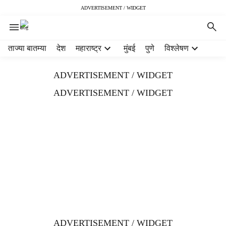
ADVERTISEMENT / WIDGET
H
ताज्या बातम्या
देश
महाराष्ट्र
मुंबई
पुणे
विश्लेषण
e
a
ADVERTISEMENT / WIDGET
d
e
ADVERTISEMENT / WIDGET
r
m
e
n
u
i
t
e
m
s
ADVERTISEMENT / WIDGET