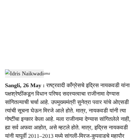
o
c
i
a
l
s
Idris Naikwadi
-
Sarkarnama
h
Sangli, 26 May :
राष्ट्रवादी काँग्रेसचे इद्रिस नायकवडी यांना
a
पक्षश्रेष्ठींकडून विधान परिषद सदस्यत्वाचा राजीनामा देण्यास
r
सांगितल्याची चर्चा आहे. उपमुख्यमंत्री सुनेत्रा पवार यांचे ओएसडी
त्यांची सूचना घेऊन मिरजे आले होते. मात्र, नायकवडी यांनी त्या
e
गोष्टींचा इन्कार केला आहे. मला राजीनामा देण्यास सांगितलेले नाही,
ह्या सर्व अफवा आहोत, असे म्हटले होते. मात्र, इद्रिस नायकवडी
यांनी यापूर्वी 2011–2013 मध्ये सांगली-मिरज-कुपवाडचे महापौर