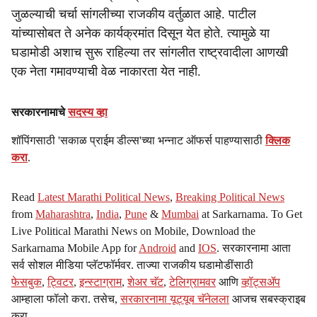
जुळल्याची चर्चा सांगलीच्या राजकीय वर्तुळात आहे. पाटील
यांच्यासोबत ते अनेक कार्यक्रमांत दिसून येत होते. त्यामुळे या
घडामोडी अशाच सुरू राहिल्या तर सांगलीत राष्ट्रवादीला आणखी
एक नेता गमावण्याची वेळ नाकारता येत नाही.
सरकारनामाचे
सदस्य व्हा
शॉपिंगसाठी 'सकाळ प्राईम डील्स'च्या भन्नाट ऑफर्स पाहण्यासाठी
क्लिक
करा
.
Read
Latest Marathi Political News
,
Breaking Political News
from
Maharashtra
,
India
,
Pune
&
Mumbai
at Sarkarnama. To Get
Live Political Marathi News on Mobile, Download the
Sarkarnama Mobile App for
Android
and
IOS
. सरकारनामा आता
सर्व सोशल मीडिया प्लॅटफॉर्मवर. ताज्या राजकीय घडामोडींसाठी
फेसबुक
,
ट्विटर
,
इन्स्टाग्राम
,
शेअर चॅट
,
टेलिग्रामवर
आणि
व्हॉट्सॲप
आम्हाला फॉलो करा. तसेच,
सरकारनामा यूट्यूब चॅनेलला
आजच सबस्क्राइब
करा.