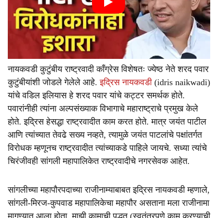
नायकवडी कुटुंबीय राष्ट्रवादी काँग्रेस विशेषतः ज्येष्ठ नेते शरद पवार
कुटुंबीयांशी जोडले गेलेले आहे.
इद्रिस नायकवडी
(idris naikwadi)
यांचे वडिल इलियास हे शरद पवार यांचे कट्टर समर्थक होते.
पवारांनीही त्यांना अल्पसंख्याक विभागाचे महाराष्ट्राचे प्रमुख केले
होते. इद्रिस हेसद्धा राष्ट्रवादीत काम करत होते. मात्र जयंत पाटील
आणि त्यांच्यात तेवढे सख्य नव्हते, त्यामुळे जयंत पाटलांचे पक्षांतर्गत
विरोधक म्हणूनच राष्ट्रवादीत त्यांच्याकडे पाहिले जायचे. सध्या त्यांचे
चिरंजीवही सांगली महापालिकेत राष्ट्रवादीचे नगरसेवक आहेत.
सांगलीच्या महापौरपदाच्या राजीनाम्याबाबत इद्रिस नायकवडी म्हणाले,
सांगली-मिरज-कुपवाड महापालिकेचा महापौर असताना मला राजीनामा
मागण्यात आला होता. माझी कामाची पद्धत (स्वतंत्रपणे काम करण्याची