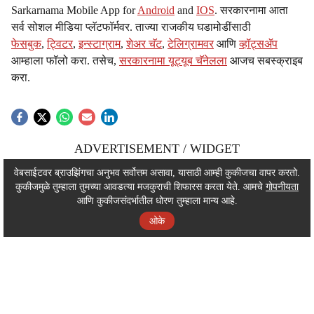
Sarkarnama Mobile App for
Android
and
IOS
. सरकारनामा आता
सर्व सोशल मीडिया प्लॅटफॉर्मवर. ताज्या राजकीय घडामोडींसाठी
फेसबुक
,
ट्विटर
,
इन्स्टाग्राम
,
शेअर चॅट
,
टेलिग्रामवर
आणि
व्हॉट्सॲप
आम्हाला फॉलो करा. तसेच,
सरकारनामा यूट्यूब चॅनेलला
आजच सबस्क्राइब
करा.
ADVERTISEMENT / WIDGET
ADVERTISEMENT / WIDGET
वेबसाईटवर ब्राउझिंगचा अनुभव सर्वोत्तम असावा, यासाठी आम्ही कुकीजचा वापर करतो.
कुकीजमुळे तुम्हाला तुमच्या आवडत्या मजकुराची शिफारस करता येते. आमचे
गोपनीयता
ADVERTISEMENT / WIDGET
आणि कुकीजसंदर्भातील धोरण तुम्हाला मान्य आहे.
ओके