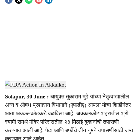
S
o
c
i
a
l
s
FDA Action In Akkalkot
-
Sarkarnama
h
Solapur, 30 June :
आयुक्त तुकाराम मुंढे यांच्या नेतृत्वाखालील
a
अन्न व औषध प्रशासन विभागाने (एफडीए) आपला मोर्चा शिर्डीनंतर
r
आता अक्कलकोटकडे वळविला आहे. अक्कलकोट शहरातील श्री
स्वामी समर्थ मंदिर परिसरातील २३ मिठाई दुकानांची तपासणी
e
करण्यात आली आहे. पेढा आणि बर्फीचे तीन नुमने तपासणीसाठी जप्त
करण्यात आले आहेत.