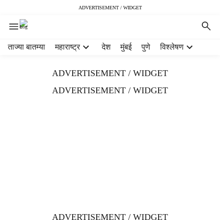
ADVERTISEMENT / WIDGET
H
ताज्या बातम्या
महाराष्ट्र
देश
मुंबई
पुणे
विश्लेषण
e
a
ADVERTISEMENT / WIDGET
d
e
ADVERTISEMENT / WIDGET
r
m
e
n
u
i
t
e
m
s
ADVERTISEMENT / WIDGET