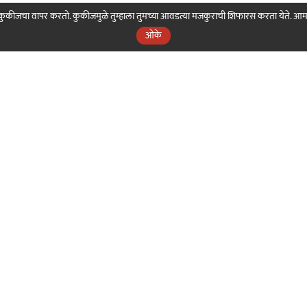
ही कुकीजचा वापर करतो. कुकीजमुळे तुम्हाला तुमच्या आवडत्या मजकुराची शिफारस करता येते. आ
ओके
nama
Our Sakal
Our Digital
Our 