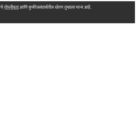
मचे
गोपनीयता
आणि कुकीजसंदर्भातील धोरण तुम्हाला मान्य आहे.
Print Products