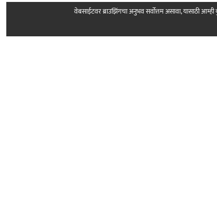
वेबसाईटवर ब्राउझिंगचा अनुभव सर्वोत्तम असावा, यासाठी आम्
Follow Us
About Sarkar