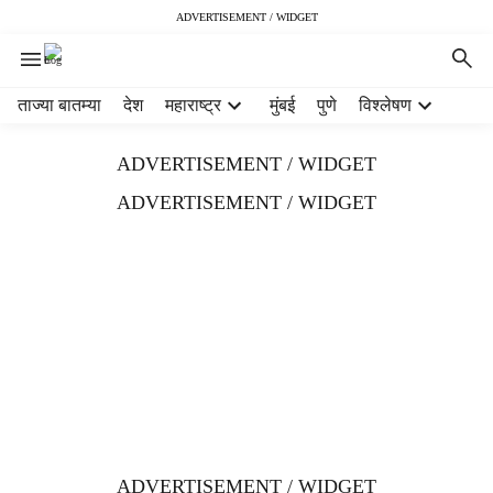
ADVERTISEMENT / WIDGET
H
ताज्या बातम्या
देश
महाराष्ट्र
मुंबई
पुणे
विश्लेषण
e
a
ADVERTISEMENT / WIDGET
d
e
ADVERTISEMENT / WIDGET
r
m
e
n
u
i
t
e
m
s
ADVERTISEMENT / WIDGET