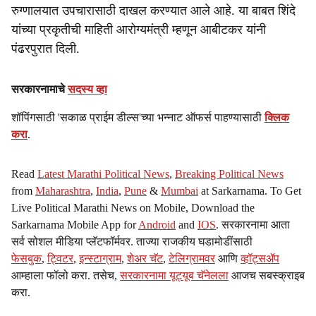
रुग्णालयात उपचारासाठी दाखल करण्यात आले आहे. या बाबत शिंदे
यांच्या प्रकृतीची माहिती आरोग्यमंत्री म्हणून आबीटकर यांनी
पंढरपुरात दिली.
सरकारनामाचे
सदस्य व्हा
शॉपिंगसाठी 'सकाळ प्राईम डील्स'च्या भन्नाट ऑफर्स पाहण्यासाठी
क्लिक
करा
.
Read
Latest Marathi Political News
,
Breaking Political News
from
Maharashtra
,
India
,
Pune
&
Mumbai
at Sarkarnama. To Get
Live Political Marathi News on Mobile, Download the
Sarkarnama Mobile App for
Android
and
IOS
. सरकारनामा आता
सर्व सोशल मीडिया प्लॅटफॉर्मवर. ताज्या राजकीय घडामोडींसाठी
फेसबुक
,
ट्विटर
,
इन्स्टाग्राम
,
शेअर चॅट
,
टेलिग्रामवर
आणि
व्हॉट्सॲप
आम्हाला फॉलो करा. तसेच,
सरकारनामा यूट्यूब चॅनेलला
आजच सबस्क्राइब
करा.