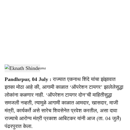
o
c
i
a
l
s
Eknath Shinde
-
Sarkarnama
h
Pandhrpur, 04 July :
राज्यात एकनाथ शिंदे यांचा झंझावात
a
इतका मोठा आहे की, आगामी काळात ‘ऑपरेशन टायगर’ झालेलेसुद्धा
r
लोकांना कळणार नाही. ‘ऑपरेशन टायगर दोन’ची माहितीसुद्धा
समजली नव्हती, त्यामुळे आगामी काळात आमदार, खासदार, माजी
e
मंत्री, कार्यकर्ते असे सारेच शिवसेनेत प्रवेश करतील, असा दावा
राज्याचे आरोग्य मंत्री प्रकाश आबिटकर यांनी आज (ता. 04 जुलै)
पंढरपुरात केला.