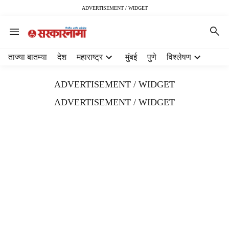
ADVERTISEMENT / WIDGET
H
ताज्या बातम्या
देश
महाराष्ट्र
मुंबई
पुणे
विश्लेषण
e
a
ADVERTISEMENT / WIDGET
d
e
ADVERTISEMENT / WIDGET
r
m
e
n
u
i
t
e
m
s