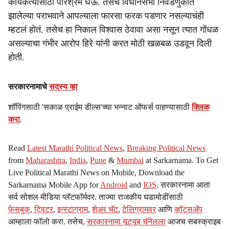
कार्यकर्त्यांसाठी परिश्रम घेऊ. तसेच विधानसभा निवडणुकीत
झालेल्या पराभवाने आपल्याला फारसा फरक पडणार नसल्याचंही
म्हटलं होतं. तसेच हा निकाल विश्वास ठेवावा असा नसून त्यात गोंधळ
असल्याचा गंभीर आरोप हिरे यांनी करत मोठी खळबळ उडवून दिली
होती.
सरकारनामाचे
सदस्य व्हा
शॉपिंगसाठी 'सकाळ प्राईम डील्स'च्या भन्नाट ऑफर्स पाहण्यासाठी
क्लिक
करा
.
Read
Latest Marathi Political News
,
Breaking Political News
from
Maharashtra
,
India
,
Pune
&
Mumbai
at Sarkarnama. To Get
Live Political Marathi News on Mobile, Download the
Sarkarnama Mobile App for
Android
and
IOS
. सरकारनामा आता
सर्व सोशल मीडिया प्लॅटफॉर्मवर. ताज्या राजकीय घडामोडींसाठी
फेसबुक
,
ट्विटर
,
इन्स्टाग्राम
,
शेअर चॅट
,
टेलिग्रामवर
आणि
व्हॉट्सॲप
आम्हाला फॉलो करा. तसेच,
सरकारनामा यूट्यूब चॅनेलला
आजच सबस्क्राइब