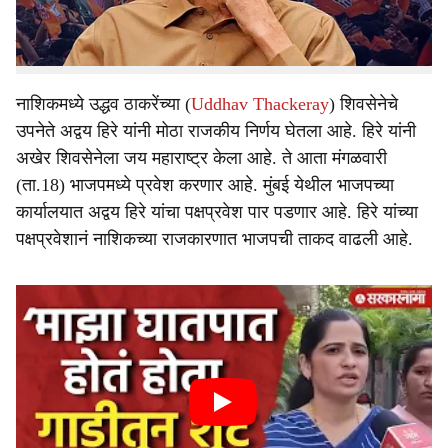
महत्त्वाचे पत्ते खुले केले. आता याचदरम्यान, नाशिकच्या राजकारणात
मोठा राजकीय भूकंप घडला आहे.
नाशिकमध्ये उद्धव ठाकरेंच्या (
Uddhav Thackeray
) शिवसेनेचे
उपनेते अद्वय हिरे यांनी मोठा राजकीय निर्णय घेतला आहे. हिरे यांनी
अखेर शिवसेनेला जय महाराष्ट्र केला आहे. ते आता मंगळवारी
(ता.18) भाजपमध्ये प्रवेश करणार आहे. मुंबई येथील भाजपच्या
कार्यालयात अद्वय हिरे यांचा पक्षप्रवेश पार पडणार आहे. हिरे यांच्या
पक्षप्रवेशानं नाशिकच्या राजकारणात भाजपची ताकद वाढली आहे.