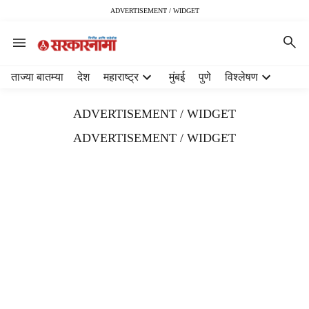
ADVERTISEMENT / WIDGET
H
ताज्या बातम्या
देश
महाराष्ट्र
मुंबई
पुणे
विश्लेषण
e
a
ADVERTISEMENT / WIDGET
d
e
ADVERTISEMENT / WIDGET
r
m
e
n
u
i
t
e
m
s