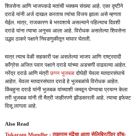
शिवसेना आणि भाजपकडे मतांची भक्कम संख्या आहे. एका दृष्टीने
दराडे यांनी अर्ज दाखल करताच त्यांचा विजय झाला असे म्हणता
येईल. मात्र, राजकारण बे भरवशाचे असल्याने पहिल्याच दिवशी
दराडे यांना त्याचा अनुभव आला आहे. विरोधक असलेल्या शिवसेना
उद्धव ठाकरे पक्षाने निवडणुकीतून माघार घेतली.
मात्र त्याच वेळी सहकारी पक्ष असलेल्या भाजप आणि राष्ट्रवादी
काँग्रेस अजित पवार पक्षाने दराडे यांच्या अडचणी वाढवल्या आहेत.
नरेंद्र दराडे आणि मंत्री
छगन भुजबळ
दोघेही येवला मतदारसंघाचे
आहेत. येवला मतदारसंघात दराडे हे भुजबळांचे विरोधक आहेत.
किंबहुना दराडे यांनी भुजबळ यांच्याशी जमवून घेण्याचा प्रयत्न केला
तरी भुजबळ यांनी ती मैत्री जाहीरपणे झीडकारली आहे. त्याचा इफेक्ट
दिसू लागला आहे.
Also Read
Tukaram Mundhe : तुकाराम मुंढेंचा आता सेलिब्रिटींवर वॉच;