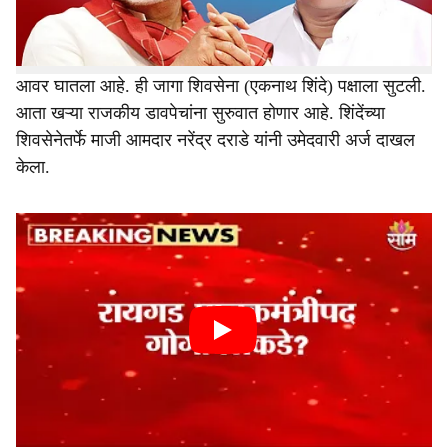
महायुतीची सोय केली की गैरसोय? यावर खल सुरू झाला आहे.
भाजपने
नाशिकच्या
जागेवर पाणी सोडून आपल्या राजकीय आकांक्षांना
आवर घातला आहे. ही जागा शिवसेना (एकनाथ शिंदे) पक्षाला सुटली.
आता खऱ्या राजकीय डावपेचांना सुरुवात होणार आहे. शिंदेंच्या
शिवसेनेतर्फे माजी आमदार नरेंद्र दराडे यांनी उमेदवारी अर्ज दाखल
केला.