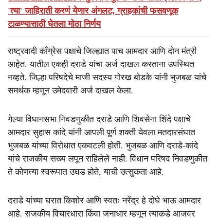
'त्या' जाहिराती करणं येणार अंगलट, ग्राहकांची फसवणूक
टाळण्यासाठी घेतला मोठा निर्णय
राष्ट्रवादी काँग्रेस पक्षाचे जिल्ह्यात पाच आमदार आणि दोन मंत्री
आहेत. यातील एकही दराडे यांचा अर्ज दाखल करताना उपस्थित
नव्हते. जिल्हा परिषदेचे माजी सदस्य गोरख बोडके यांनी भुजबळ यांचे
समर्थक म्हणून उमेदवारी अर्ज दाखल केला.
गेल्या विधानसभा निवडणुकीत दराडे आणि शिवसेना शिंदे पक्षाचे
आमदार सुहास कांदे यांनी आपली पूर्ण शक्ती येवला मतदारसंघात
भुजबळ यांच्या विरोधात एकवटली होती. भुजबळ आणि दराडे-कांदे
यांचे राजकीय सख्य लपून राहिलेले नाही. विधान परिषद निवडणुकीत
ते कोणत्या स्वरूपात उघड होते, याची उत्सुकता आहे.
दराडे यांच्या घरात किशोर आणि स्वतः नरेंद्र हे दोघे भाऊ आमदार
आहे. राजकीय विचारधारा किंवा जनाधार म्हणून त्याकडे आजवर