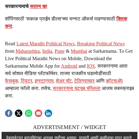
सरकारनामाचे
सदस्य व्हा
शॉपिंगसाठी 'सकाळ प्राईम डील्स'च्या भन्नाट ऑफर्स पाहण्यासाठी
क्लिक
करा
.
Read
Latest Marathi Political News
,
Breaking Political News
from
Maharashtra
,
India
,
Pune
&
Mumbai
at Sarkarnama. To Get
Live Political Marathi News on Mobile, Download the
Sarkarnama Mobile App for
Android
and
IOS
. सरकारनामा आता
सर्व सोशल मीडिया प्लॅटफॉर्मवर. ताज्या राजकीय घडामोडींसाठी
फेसबुक
,
ट्विटर
,
इन्स्टाग्राम
,
शेअर चॅट
,
टेलिग्रामवर
आणि
व्हॉट्सॲप
आम्हाला फॉलो करा. तसेच,
सरकारनामा यूट्यूब चॅनेलला
आजच सबस्क्राइब
करा.
ADVERTISEMENT / WIDGET
ADVERTISEMENT / WIDGET
वेबसाईटवर ब्राउझिंगचा अनुभव सर्वोत्तम असावा, यासाठी आम्ही कुकीजचा वापर करतो.