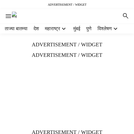
ADVERTISEMENT / WIDGET
H
ताज्या बातम्या
देश
महाराष्ट्र
मुंबई
पुणे
विश्लेषण
e
a
ADVERTISEMENT / WIDGET
d
e
ADVERTISEMENT / WIDGET
r
m
e
n
u
i
t
e
m
s
ADVERTISEMENT / WIDGET