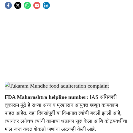
S
o
c
i
a
l
s
Tukaram Mundhe food adulteration complaint
-
Sarkarnama
h
FDA Maharashtra helpline number:
IAS अधिकारी
a
तुकाराम मुंढे हे सध्या अन्न व प्रशासन आयुक्त म्हणून कामकाज
r
पाहत आहेत. दहा दिवसांपूर्वी या विभागात त्यांची बदली झाली आहे,
त्यानंतर लगेचच त्यांनी कामाचा धडाका सुरु केला आणि कोट्यवधींचा
e
माल जप्त करत शेकडो जणांना अटकही केली आहे.