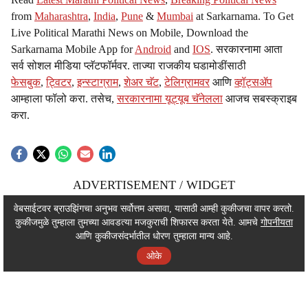
from
Maharashtra
,
India
,
Pune
&
Mumbai
at Sarkarnama. To Get
Live Political Marathi News on Mobile, Download the
Sarkarnama Mobile App for
Android
and
IOS
. सरकारनामा आता
सर्व सोशल मीडिया प्लॅटफॉर्मवर. ताज्या राजकीय घडामोडींसाठी
फेसबुक
,
ट्विटर
,
इन्स्टाग्राम
,
शेअर चॅट
,
टेलिग्रामवर
आणि
व्हॉट्सॲप
आम्हाला फॉलो करा. तसेच,
सरकारनामा यूट्यूब चॅनेलला
आजच सबस्क्राइब
करा.
ADVERTISEMENT / WIDGET
ADVERTISEMENT / WIDGET
वेबसाईटवर ब्राउझिंगचा अनुभव सर्वोत्तम असावा, यासाठी आम्ही कुकीजचा वापर करतो.
कुकीजमुळे तुम्हाला तुमच्या आवडत्या मजकुराची शिफारस करता येते. आमचे
गोपनीयता
ADVERTISEMENT / WIDGET
आणि कुकीजसंदर्भातील धोरण तुम्हाला मान्य आहे.
ओके