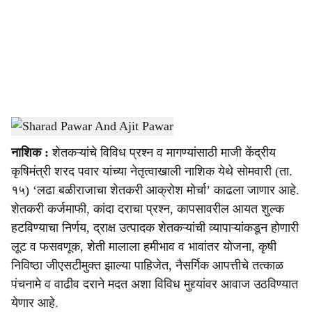
i
a
l
s
Sharad Pawar And Ajit Pawar
-
Sarkarnama
h
नाशिक :
शेतकऱ्यांचे विविध प्रश्‍न व मागण्यांसाठी माजी केंद्रीय
a
कृषिमंत्री शरद पवार यांच्या नेतृत्वाखाली नाशिक येथे सोमवारी (ता.
r
१५) ‘लढा बळीराजाचा शेतकरी आक्रोश मोर्चा’ काढला जाणार आहे.
शेतकरी कर्जमाफी, कांदा दराचा प्रश्‍न, कापसावरील आयत शुल्क
e
हटविण्याचा निर्णय, द्राक्ष उत्पादक शेतकऱ्यांची व्यापाऱ्यांकडून होणारी
लूट व फसवणूक, शेती मालाला हमीभाव व भावांतर योजना, कृषी
निविष्ठा जीएसटीमुक्त झाल्या पाहिजेत, नैसर्गिक आपत्तीचे तत्काळ
पंचनामे व वाढीव दराने मदत अशा विविध मुद्द्यांवर आवाज उठविण्यात
येणार आहे.