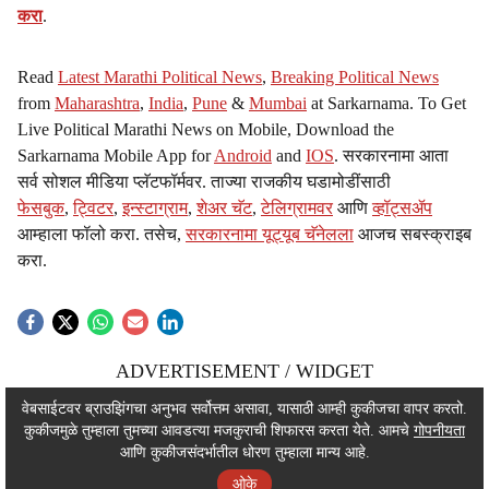
करा
.
Read
Latest Marathi Political News
,
Breaking Political News
from
Maharashtra
,
India
,
Pune
&
Mumbai
at Sarkarnama. To Get
Live Political Marathi News on Mobile, Download the
Sarkarnama Mobile App for
Android
and
IOS
. सरकारनामा आता
सर्व सोशल मीडिया प्लॅटफॉर्मवर. ताज्या राजकीय घडामोडींसाठी
फेसबुक
,
ट्विटर
,
इन्स्टाग्राम
,
शेअर चॅट
,
टेलिग्रामवर
आणि
व्हॉट्सॲप
आम्हाला फॉलो करा. तसेच,
सरकारनामा यूट्यूब चॅनेलला
आजच सबस्क्राइब
करा.
ADVERTISEMENT / WIDGET
ADVERTISEMENT / WIDGET
वेबसाईटवर ब्राउझिंगचा अनुभव सर्वोत्तम असावा, यासाठी आम्ही कुकीजचा वापर करतो.
कुकीजमुळे तुम्हाला तुमच्या आवडत्या मजकुराची शिफारस करता येते. आमचे
गोपनीयता
ADVERTISEMENT / WIDGET
आणि कुकीजसंदर्भातील धोरण तुम्हाला मान्य आहे.
ओके