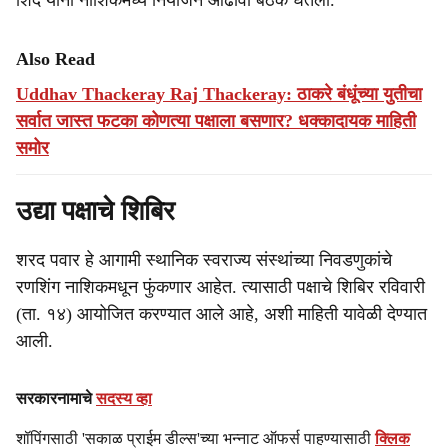
शिंदे यांनी नाशिकमध्ये नियोजन आढावा बैठक घेतली.
Also Read
Uddhav Thackeray Raj Thackeray: ठाकरे बंधूंच्या युतीचा
सर्वात जास्त फटका कोणत्या पक्षाला बसणार? धक्कादायक माहिती
समोर
उद्या पक्षाचे शिबिर
शरद पवार हे आगामी स्थानिक स्वराज्य संस्थांच्या निवडणुकांचे
रणशिंग नाशिकमधून फुंकणार आहेत. त्यासाठी पक्षाचे शिबिर रविवारी
(ता. १४) आयोजित करण्यात आले आहे, अशी माहिती यावेळी देण्यात
आली.
सरकारनामाचे
सदस्य व्हा
शॉपिंगसाठी 'सकाळ प्राईम डील्स'च्या भन्नाट ऑफर्स पाहण्यासाठी
क्लिक