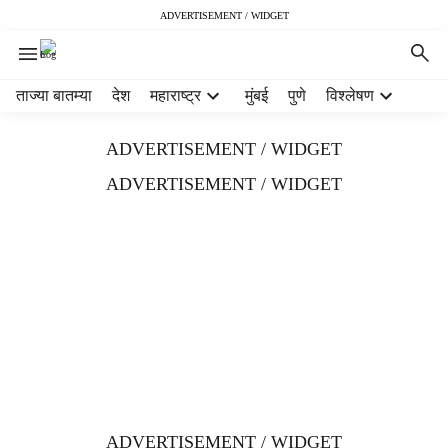
ADVERTISEMENT / WIDGET
H
ताज्या बातम्या
देश
महाराष्ट्र
मुंबई
पुणे
विश्लेषण
e
a
ADVERTISEMENT / WIDGET
d
e
ADVERTISEMENT / WIDGET
r
m
e
n
u
i
t
e
m
s
ADVERTISEMENT / WIDGET