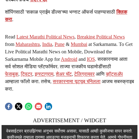
शॉपिंगसाठी 'सकाळ प्राईम डील्स'च्या भन्नाट ऑफर्स पाहण्यासाठी
क्लिक
करा
.
Read
Latest Marathi Political News
,
Breaking Political News
from
Maharashtra
,
India
,
Pune
&
Mumbai
at Sarkarnama. To Get
Live Political Marathi News on Mobile, Download the
Sarkarnama Mobile App for
Android
and
IOS
. सरकारनामा आता
सर्व सोशल मीडिया प्लॅटफॉर्मवर. ताज्या राजकीय घडामोडींसाठी
फेसबुक
,
ट्विटर
,
इन्स्टाग्राम
,
शेअर चॅट
,
टेलिग्रामवर
आणि
व्हॉट्सॲप
आम्हाला फॉलो करा. तसेच,
सरकारनामा यूट्यूब चॅनेलला
आजच सबस्क्राइब
करा.
ADVERTISEMENT / WIDGET
ADVERTISEMENT / WIDGET
वेबसाईटवर ब्राउझिंगचा अनुभव सर्वोत्तम असावा, यासाठी आम्ही कुकीजचा वापर करतो.
कुकीजमुळे तुम्हाला तुमच्या आवडत्या मजकुराची शिफारस करता येते. आमचे
गोपनीयता