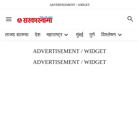
ADVERTISEMENT / WIDGET
H
ताज्या बातम्या
देश
महाराष्ट्र
मुंबई
पुणे
विश्लेषण
e
a
ADVERTISEMENT / WIDGET
d
e
ADVERTISEMENT / WIDGET
r
m
e
n
u
i
t
e
m
s