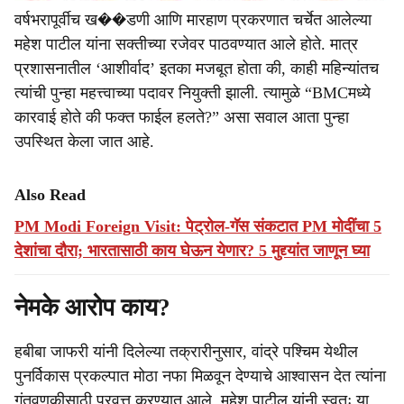
वर्षभरापूर्वीच ख��डणी आणि मारहाण प्रकरणात चर्चेत आलेल्या
महेश पाटील यांना सक्तीच्या रजेवर पाठवण्यात आले होते. मात्र
प्रशासनातील ‘आशीर्वाद’ इतका मजबूत होता की, काही महिन्यांतच
त्यांची पुन्हा महत्त्वाच्या पदावर नियुक्ती झाली. त्यामुळे “BMCमध्ये
कारवाई होते की फक्त फाईल हलते?” असा सवाल आता पुन्हा
उपस्थित केला जात आहे.
Also Read
PM Modi Foreign Visit: पेट्रोल-गॅस संकटात PM मोदींचा 5
देशांचा दौरा; भारतासाठी काय घेऊन येणार? 5 मुद्द्यांत जाणून घ्या
नेमके आरोप काय?
हबीबा जाफरी यांनी दिलेल्या तक्रारीनुसार, वांद्रे पश्चिम येथील
पुनर्विकास प्रकल्पात मोठा नफा मिळवून देण्याचे आश्वासन देत त्यांना
गुंतवणुकीसाठी प्रवृत्त करण्यात आले. महेश पाटील यांनी स्वतः या