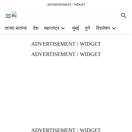
ADVERTISEMENT / WIDGET
H
ताज्या बातम्या
देश
महाराष्ट्र
मुंबई
पुणे
विश्लेषण
e
a
ADVERTISEMENT / WIDGET
d
e
ADVERTISEMENT / WIDGET
r
m
e
n
u
i
t
e
m
s
ADVERTISEMENT / WIDGET