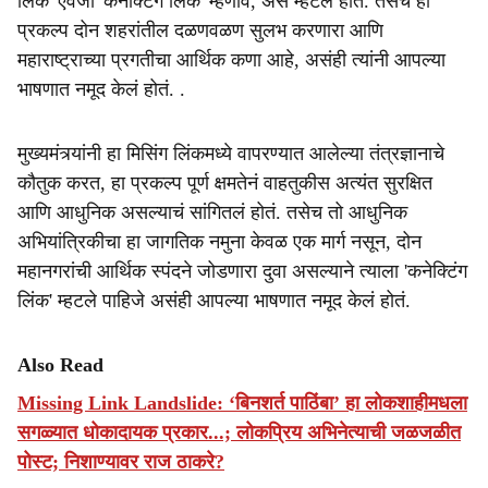
लिंक' ऐवजी 'कनेक्टिंग लिंक' म्हणावे, असं म्हटलं होतं. तसेच हा
प्रकल्प दोन शहरांतील दळणवळण सुलभ करणारा आणि
महाराष्ट्राच्या प्रगतीचा आर्थिक कणा आहे, असंही त्यांनी आपल्या
भाषणात नमूद केलं होतं. .
मुख्यमंत्र्यांनी हा मिसिंग लिंकमध्ये वापरण्यात आलेल्या तंत्रज्ञानाचे
कौतुक करत, हा प्रकल्प पूर्ण क्षमतेनं वाहतुकीस अत्यंत सुरक्षित
आणि आधुनिक असल्याचं सांगितलं होतं. तसेच तो आधुनिक
अभियांत्रिकीचा हा जागतिक नमुना केवळ एक मार्ग नसून, दोन
महानगरांची आर्थिक स्पंदने जोडणारा दुवा असल्याने त्याला 'कनेक्टिंग
लिंक' म्हटले पाहिजे असंही आपल्या भाषणात नमूद केलं होतं.
Also Read
Missing Link Landslide: ‘बिनशर्त पाठिंबा’ हा लोकशाहीमधला
सगळ्यात धोकादायक प्रकार...; लोकप्रिय अभिनेत्याची जळजळीत
पोस्ट; निशाण्यावर राज ठाकरे?