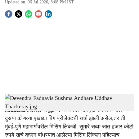
Updated on :
06 Jul 2026, 8:08 PM
IST
S
o
c
i
a
l
s
Devendra Fadnavis Sushma Andhare Uddhav Thackeray.jpg
-
Sarkarnama
h
Mumbai News:
समृद्धी महामार्गानंतर महायुती सरकारमधील
a
दुसर्‍या कोणत्या एखाद्या बिग प्रोजेक्टची चर्चा झाली असेल,तर ती
r
मुंबई-पुणे महामार्गावरील मिसिंग लिंकची. सुमारे सव्वा सात हजार कोटी
रुपये खर्च करून बांधण्यात आलेल्या मिसिंग लिंकला पहिल्याच