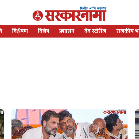
णे
विश्लेषण
विशेष
प्रशासन
वेब स्टोरीज
राजकीय भव