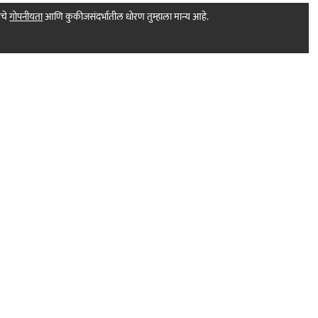
मचे
गोपनीयता
आणि कुकीजसंदर्भातील धोरण तुम्हाला मान्य आहे.
Print Products