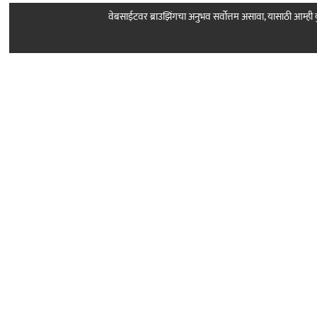
वेबसाईटवर ब्राउझिंगचा अनुभव सर्वोत्तम असावा, यासाठी आम्
Follow Us
About Sarkar