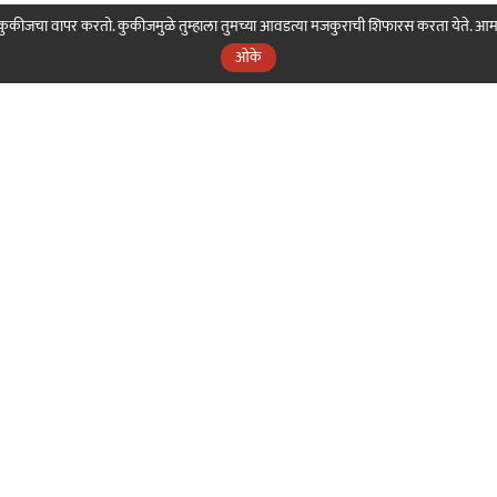
ही कुकीजचा वापर करतो. कुकीजमुळे तुम्हाला तुमच्या आवडत्या मजकुराची शिफारस करता येते. आ
ओके
nama
Our Sakal
Our Digital
Our 