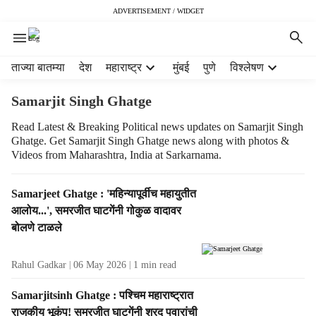
ADVERTISEMENT / WIDGET
H
ताज्या बातम्या
देश
महाराष्ट्र
मुंबई
पुणे
विश्लेषण
e
a
Samarjit Singh Ghatge
d
e
Read Latest & Breaking Political news updates on Samarjit Singh
Ghatge. Get Samarjit Singh Ghatge news along with photos &
r
Videos from Maharashtra, India at Sarkarnama.
m
e
n
T
Samarjeet Ghatge : 'महिन्यापूर्वीच महायुतीत
u
a
आलोय...', समरजीत घाटगेंनी गोकुळ वादावर
i
g
बोलणे टाळले
t
R
e
e
Rahul Gadkar
06 May 2026
1
min read
m
s
s
u
Samarjitsinh Ghatge : पश्चिम महाराष्ट्रात
l
राजकीय भूकंप! समरजीत घाटगेंनी शरद पवारांची