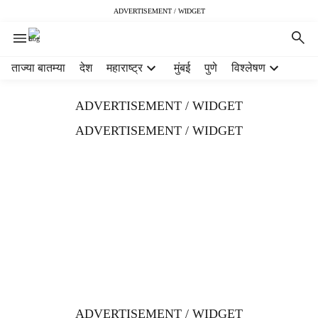
ADVERTISEMENT / WIDGET
H
ताज्या बातम्या
देश
महाराष्ट्र
मुंबई
पुणे
विश्लेषण
e
a
ADVERTISEMENT / WIDGET
d
e
ADVERTISEMENT / WIDGET
r
m
e
n
u
i
t
e
m
s
ADVERTISEMENT / WIDGET