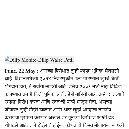
c
i
a
l
s
Dilip Mohite-Dilip Walse Patil
-
Sarkarnama
h
Pune, 22 May :
आमच्या विरोधात तुम्ही कायम भूमिका घेतलली
a
आहे. विधानसभेच्या २०१४ निवडणुकीत मला पाडण्यात तुमचं किती
r
योगदान होतं, हे सर्वांना माहिती आहे. तसेच २००९ मध्ये माझं तिकिट
कापण्यात तुमची किती भूमिका होती, हेही माहिती आहे. तुम्ही सातत्याने
e
खेडला विरोध करता आणि स्वतःची पोळी भाजून घेता. आमच्या
जीवावर तुम्ही मंत्री झालात आणि आज तुम्ही आम्हाला नामशेष
करायचा प्रयत्न करणार असाल तर तुमच्या विरोधात आम्ही दंड
थोपटले आहेत. जे होईल ते होईल, कोणतीही किमत मोजायला लागली