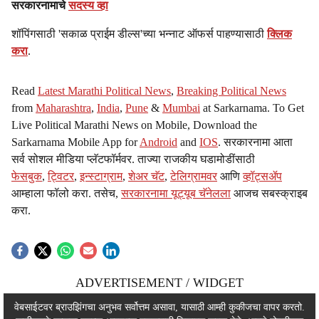
सरकारनामाचे
सदस्य व्हा
शॉपिंगसाठी 'सकाळ प्राईम डील्स'च्या भन्नाट ऑफर्स पाहण्यासाठी
क्लिक
करा
.
Read
Latest Marathi Political News
,
Breaking Political News
from
Maharashtra
,
India
,
Pune
&
Mumbai
at Sarkarnama. To Get
Live Political Marathi News on Mobile, Download the
Sarkarnama Mobile App for
Android
and
IOS
. सरकारनामा आता
सर्व सोशल मीडिया प्लॅटफॉर्मवर. ताज्या राजकीय घडामोडींसाठी
फेसबुक
,
ट्विटर
,
इन्स्टाग्राम
,
शेअर चॅट
,
टेलिग्रामवर
आणि
व्हॉट्सॲप
आम्हाला फॉलो करा. तसेच,
सरकारनामा यूट्यूब चॅनेलला
आजच सबस्क्राइब
करा.
ADVERTISEMENT / WIDGET
ADVERTISEMENT / WIDGET
वेबसाईटवर ब्राउझिंगचा अनुभव सर्वोत्तम असावा, यासाठी आम्ही कुकीजचा वापर करतो.