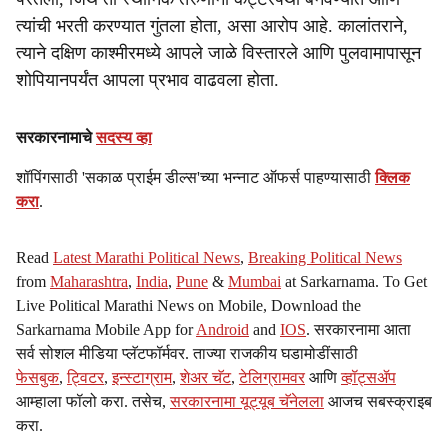
त्यांची भरती करण्यात गुंतला होता, असा आरोप आहे. कालांतराने,
त्याने दक्षिण काश्मीरमध्ये आपले जाळे विस्तारले आणि पुलवामापासून
शोपियानपर्यंत आपला प्रभाव वाढवला होता.
सरकारनामाचे
सदस्य व्हा
शॉपिंगसाठी 'सकाळ प्राईम डील्स'च्या भन्नाट ऑफर्स पाहण्यासाठी
क्लिक
करा
.
Read
Latest Marathi Political News
,
Breaking Political News
from
Maharashtra
,
India
,
Pune
&
Mumbai
at Sarkarnama. To Get
Live Political Marathi News on Mobile, Download the
Sarkarnama Mobile App for
Android
and
IOS
. सरकारनामा आता
सर्व सोशल मीडिया प्लॅटफॉर्मवर. ताज्या राजकीय घडामोडींसाठी
फेसबुक
,
ट्विटर
,
इन्स्टाग्राम
,
शेअर चॅट
,
टेलिग्रामवर
आणि
व्हॉट्सॲप
आम्हाला फॉलो करा. तसेच,
सरकारनामा यूट्यूब चॅनेलला
आजच सबस्क्राइब
करा.