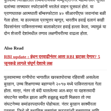
पुलवामा जिल्ह्यातील लेथपोराजवळ जम्मू-श्रीनगर महामार्गावर सुरक्षा
दलांच्या ताफ्यावर स्फोटकांनी भरलेलं वाहन घुसवलं होतं. या
प्राणघातक आत्मघाती बॉम्बस्फोटात ४० सीआरपीएफ जवानांचा बळी
गेला होता. या हल्ल्याला प्रत्युत्तर म्हणून, भारतीय हवाई दलानं काही
दिवसांनंतर पाकिस्तानच्या बालाकोटवर हवाई हल्ला केला, ज्यामुळं या
दोन शेजारी देशांमधील तणाव लक्षणीयरीत्या वाढला होता.
Also Read
RBI update : इंधन दरवाढीनंतर आता RBI झटका देणार? 5
जूनकडे लागले संपूर्ण देशाचे लक्ष
पुलवामाच्या रत्नीपोरा भागातील खरबतपोराचा रहिवासी असलेला
बुरहान, उच्च शिक्षणाच्या बहाण्याने २०१७ मध्ये पाकिस्तानला गेला
होता. मात्र, नंतर तो बंदी घातलेल्या अल-बद्र या दहशतवादी
संघटनेत सामील झाला आणि हळूहळू बढती मिळवत तो त्या
संघटनेच्या कमांडरपदापर्यंत पोहोचला. नंतर बुरहान काश्मीरला
परतला, जिथे तो स्थानिक तरुणांना कट्टरपंथी बनवण्यात आणि