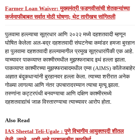
Farmer Loan Waiver: मुख्यमंत्री फडणवीसांची शेतकऱ्यांच्या
कर्जमाफीबाबत सर्वात मोठी घोषणा; थेट तारीखच सांगितली
पुलवामा हल्ल्याचा सूत्रधार आणि २०२२ मध्ये दहशतवादी म्हणून
घोषित केलेला अल-बद्र दहशतवादी संघटनेचा कमांडर हमजा बुरहान
हा पुलवामा दहशतवादी हल्ल्यामागील प्रमुख सूत्रधारांपैकी एक आहे.
याच्यावर पाकव्याप्त काश्मीरमधील मुझफ्फराबाद इथं हल्ला झाला.
पाकव्याप्त काश्मीरच्या मुझफ्फराबादमधील एम्स (AIMS) कॉलेजबाहेर
अज्ञात बंदूकधाऱ्यांनी बुरहानवर हल्ला केला. त्याच्या शरीरात अनेक
गोळ्या लागल्या आणि नंतर उपचारादरम्यान त्याचा मृत्यू झाला.
तरुणांना कट्टरपंथी बनवण्याचा आणि दक्षिण काश्मीरमध्ये
दहशतवाद्यांचं जाळ विस्तारण्याचा त्याच्यावर आरोप होता.
Also Read
IAS Sheetal Teli-Ugale : पुणे विभागीय आयुक्तपदी शीतल
तेली- उगले , अशी आहे प्रशासकीय कारकिर्द