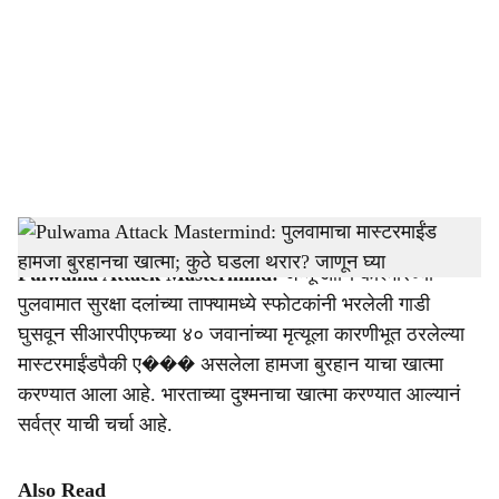
c
i
a
l
s
Pulwama Masterming Hamja Burhan
h
Pulwama Attack Mastermind:
जम्मू आणि काश्मीरच्या
a
पुलवामात सुरक्षा दलांच्या ताफ्यामध्ये स्फोटकांनी भरलेली गाडी
r
घुसवून सीआरपीएफच्या ४० जवानांच्या मृत्यूला कारणीभूत ठरलेल्या
मास्टरमाईंडपैकी ए��� असलेला हामजा बुरहान याचा खात्मा
e
करण्यात आला आहे. भारताच्या दुश्मनाचा खात्मा करण्यात आल्यानं
सर्वत्र याची चर्चा आहे.
Also Read