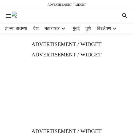
ADVERTISEMENT / WIDGET
H
ताज्या बातम्या
देश
महाराष्ट्र
मुंबई
पुणे
विश्लेषण
e
a
ADVERTISEMENT / WIDGET
d
e
ADVERTISEMENT / WIDGET
r
m
e
n
u
i
t
e
m
s
ADVERTISEMENT / WIDGET