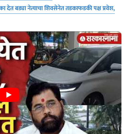
क्का देत बड्या नेत्याचा शिवसेनेत तडकाफडकी पक्ष प्रवेश,