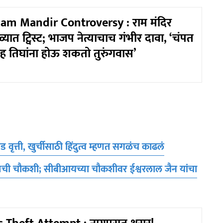
am Mandir Controversy : राम मंदिर
्यात ट्विस्ट; भाजप नेत्याचाच गंभीर दावा, ‘चंपत
सह तिघांना होऊ शकतो तुरुंगवास’
 वृत्ती, खुर्चीसाठी हिंदुत्व म्हणत सगळंच काढलं
ग्रुपची चौकशी; सीबीआयच्या चौकशीवर ईश्वरलाल जैन यांचा