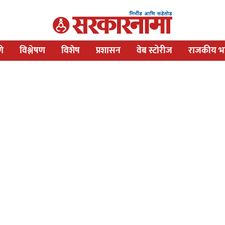
णे
विश्लेषण
विशेष
प्रशासन
वेब स्टोरीज
राजकीय भव