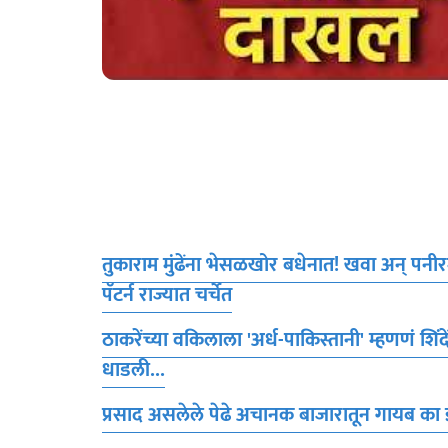
तुकाराम मुंढेंना भेसळखोर बधेनात! खवा अन् प
पॅटर्न राज्यात चर्चेत
ठाकरेंच्या वकिलाला 'अर्ध-पाकिस्तानी' म्हणणं श
धाडली...
प्रसाद असलेले पेढे अचानक बाजारातून गायब का 