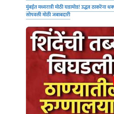
मुंबईत मध्यरात्री मोठी घडामोड! उद्धव ठाकरेंना ध
सोपवली मोठी जबाबदारी