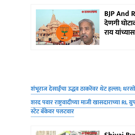
BJP And R
देणगी घोटाळ
राय यांच्या
शंभूराज देसाईंचा उद्धव ठाकरेंवर थेट हल्ला; धरसोड
शरद पवार राष्ट्रवादीच्या माजी खासदाराच्या RL 
स्टेट बँकेवर पलटवार