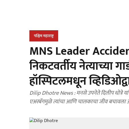
पश्चिम महाराष्ट्र
MNS Leader Accident 
निकटवर्तीय नेत्याच्या 
हॉस्पिटलमधून व्हिडिओद्वा
Dilip Dhotre News : मनसे उपनेते दिलीप धोत्रे यांच
एअरबॅगमुळे त्यांचा आणि चालकाचा जीव बचावला आ