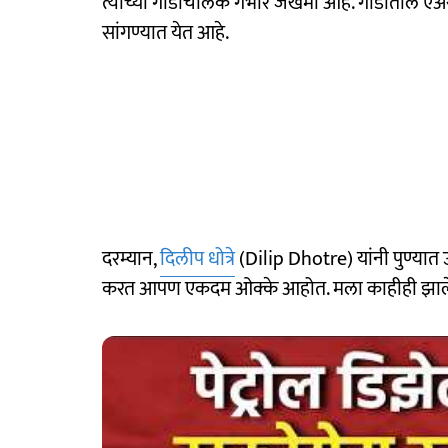
त्यांच्या गाडीचालक गंभीर जखमी आहे. गाडीतील एअर
सांगण्यात येत आहे.
दरम्यान,
दिलीप धोत्रे
(Dilip Dhotre) यांनी पुण्यात
करत आपण एकदम ओक्के आहोत. मला काहीही झाले नाह