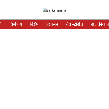
णे
विश्लेषण
विशेष
प्रशासन
वेब स्टोरीज
राजकीय भव