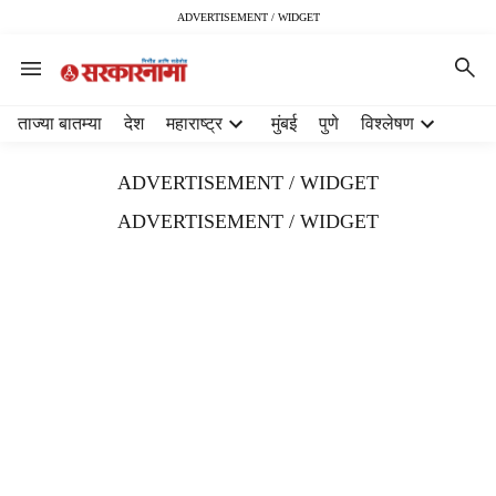
ADVERTISEMENT / WIDGET
H
ताज्या बातम्या
देश
महाराष्ट्र
मुंबई
पुणे
विश्लेषण
e
a
ADVERTISEMENT / WIDGET
d
e
ADVERTISEMENT / WIDGET
r
m
e
n
u
i
t
e
m
s