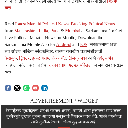
शॉपिंगसाठी 'सकाळ प्राईम डील्स'च्या भन्नाट ऑफर्स पाहण्यासाठी
क्लिक
करा
.
Read
Latest Marathi Political News
,
Breaking Political News
from
Maharashtra
,
India
,
Pune
&
Mumbai
at Sarkarnama. To Get
Live Political Marathi News on Mobile, Download the
Sarkarnama Mobile App for
Android
and
IOS
. सरकारनामा आता
सर्व सोशल मीडिया प्लॅटफॉर्मवर. ताज्या राजकीय घडामोडींसाठी
फेसबुक
,
ट्विटर
,
इन्स्टाग्राम
,
शेअर चॅट
,
टेलिग्रामवर
आणि
व्हॉट्सॲप
आम्हाला फॉलो करा. तसेच,
सरकारनामा यूट्यूब चॅनेलला
आजच सबस्क्राइब
करा.
ADVERTISEMENT / WIDGET
ADVERTISEMENT / WIDGET
वेबसाईटवर ब्राउझिंगचा अनुभव सर्वोत्तम असावा, यासाठी आम्ही कुकीजचा वापर करतो.
कुकीजमुळे तुम्हाला तुमच्या आवडत्या मजकुराची शिफारस करता येते. आमचे
गोपनीयता
ADVERTISEMENT / WIDGET
आणि कुकीजसंदर्भातील धोरण तुम्हाला मान्य आहे.