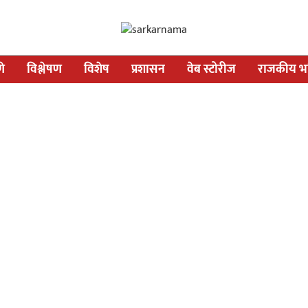
णे
विश्लेषण
विशेष
प्रशासन
वेब स्टोरीज
राजकीय भव