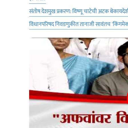
संतोष देशमुख प्रकरण: विष्णू चाटेची अटक बेकायदे
विधानपरिषद निवडणुकीत तानाजी सावंतच 'किंगमेकर