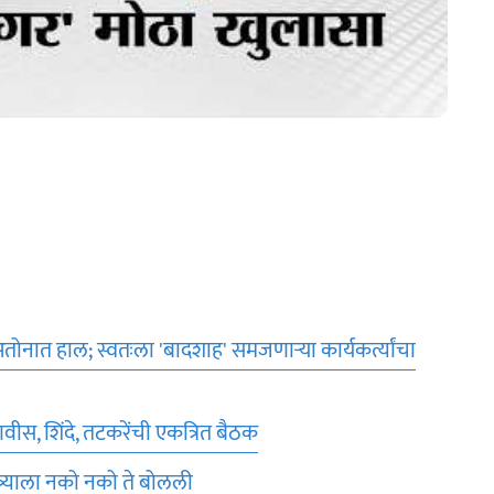
तोनात हाल; स्वतःला 'बादशाह' समजणाऱ्या कार्यकर्त्यांचा
ीस, शिंदे, तटकरेंची एकत्रित बैठक
त्र्याला नको नको ते बोलली