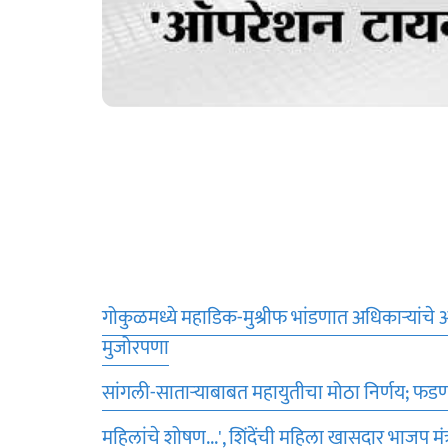
गोकुळमध्ये महाडिक-मुश्रीफ भांडणात अधिकाऱ्यांचे अ
मुजोरपणा
सांगली-साताऱ्याबाबत महायुतीचा मोठा निर्णय; फडणव
महिलांचे शोषण...', शिंदेंची महिला खासदार भाजप मं