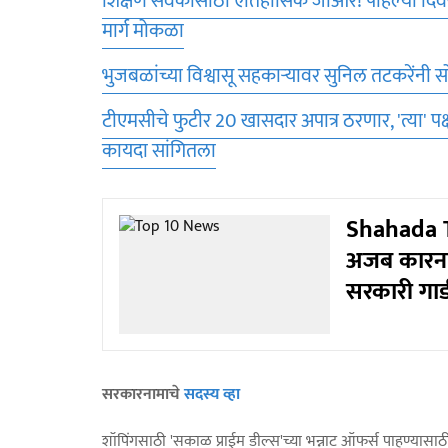
शिक्षण सेवकांसाठी ऐतिहासिक जीआर! पहिल्या दिवस
मार्ग मोकळा
भुजबळांच्या विश्वासू सहकाऱ्यावर सुनिल तटकरेंनी स
टीएमसीचे फुटीर 20 खासदार अपात्र ठरणार, 'त्या' प
कायदा सांगितला
Shahada Te
अजब कारना
सरकारी गाड
सरकारनामाचे
सदस्य व्हा
शॉपिंगसाठी 'सकाळ प्राईम डील्स'च्या भन्नाट ऑफर्स पाहण्यासा