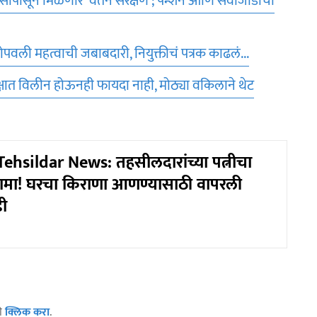
ापासून मिळणार 'वेतन संरक्षण'; पेन्शन आणि सेवाजोडीचा
ोपवली महत्वाची जबाबदारी, नियुक्तीचं पत्रक काढलं...
क्षात विलीन होऊनही फायदा नाही, मोठ्या वकिलाने थेट
hsildar News: तहसीलदारांच्या पत्नीचा
मा! घरचा किराणा आणण्यासाठी वापरली
ी
ठी
क्लिक करा
.