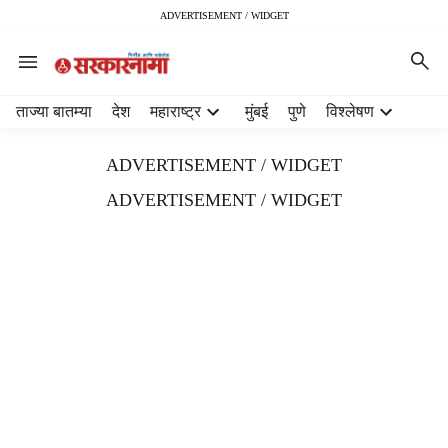
ADVERTISEMENT / WIDGET
H
ताज्या बातम्या
देश
महाराष्ट्र
मुंबई
पुणे
विश्लेषण
e
a
ADVERTISEMENT / WIDGET
d
e
ADVERTISEMENT / WIDGET
r
m
e
n
u
i
t
e
m
s