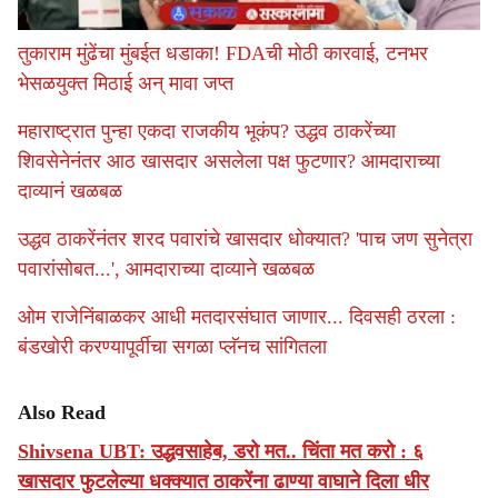
तुकाराम मुंढेंचा मुंबईत धडाका! FDAची मोठी कारवाई, टनभर
भेसळयुक्त मिठाई अन् मावा जप्त
महाराष्ट्रात पुन्हा एकदा राजकीय भूकंप? उद्धव ठाकरेंच्या
शिवसेनेनंतर आठ खासदार असलेला पक्ष फुटणार? आमदाराच्या
दाव्यानं खळबळ
उद्धव ठाकरेंनंतर शरद पवारांचे खासदार धोक्यात? 'पाच जण सुनेत्रा
पवारांसोबत...', आमदाराच्या दाव्याने खळबळ
ओम राजेनिंबाळकर आधी मतदारसंघात जाणार... दिवसही ठरला :
बंडखोरी करण्यापूर्वीचा सगळा प्लॅनच सांगितला
Also Read
Shivsena UBT: उद्धवसाहेब, डरो मत.. चिंता मत करो : ६
खासदार फुटलेल्या धक्क्यात ठाकरेंना ढाण्या वाघाने दिला धीर