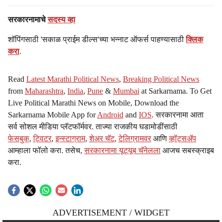
सरकारनामाचे
सदस्य व्हा
शॉपिंगसाठी 'सकाळ प्राईम डील्स'च्या भन्नाट ऑफर्स पाहण्यासाठी
क्लिक
करा
.
Read
Latest Marathi Political News
,
Breaking Political News
from
Maharashtra
,
India
,
Pune
&
Mumbai
at Sarkarnama. To Get
Live Political Marathi News on Mobile, Download the
Sarkarnama Mobile App for
Android
and
IOS
. सरकारनामा आता
सर्व सोशल मीडिया प्लॅटफॉर्मवर. ताज्या राजकीय घडामोडींसाठी
फेसबुक
,
ट्विटर
,
इन्स्टाग्राम
,
शेअर चॅट
,
टेलिग्रामवर
आणि
व्हॉट्सॲप
आम्हाला फॉलो करा. तसेच,
सरकारनामा यूट्यूब चॅनेलला
आजच सबस्क्राइब
करा.
ADVERTISEMENT / WIDGET