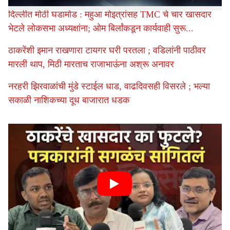
दिल्लीत मोठी घडामोड : महुआ मोइत्रांसह TMC चे चार खासदार
भेटले लोकसभा अध्यक्षांना; ओम बिर्लांकडून कार्यवाही सुरू...
ठाकरेंशी इमान राखणारा टायगर घरी परतला ; वडिलांनी पाठीवर
मारली थाप, मिठी मारताच राजाभाऊंना अश्रू अनावर
नरहरी झिरवाळांची मुंडे स्टाईल धाड, वाढदिवसही विसरले ; भल्या
सकाळी नाशिकच्या दूध बाजारात धडक