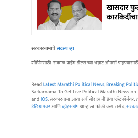
खासदार फुटी
कारकिर्दीच
सरकारनामाचे
सदस्य व्हा
शॉपिंगसाठी 'सकाळ प्राईम डील्स'च्या भन्नाट ऑफर्स पाहण्यासा
Read
Latest Marathi Political News
,
Breaking Polit
Sarkarnama. To Get Live Political Marathi News o
and
IOS
. सरकारनामा आता सर्व सोशल मीडिया प्लॅटफॉर्मवर. 
टेलिग्रामवर
आणि
व्हॉट्सॲप
आम्हाला फॉलो करा. तसेच,
सरकारन