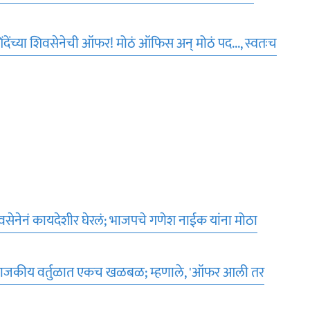
देंच्या शिवसेनेची ऑफर! ​मोठं ऑफिस अन् मोठं पद..., स्वतःच
वसेनेनं कायदेशीर घेरलं; भाजपचे गणेश नाईक यांना मोठा
ने राजकीय वर्तुळात एकच खळबळ; म्हणाले, 'ऑफर आली तर