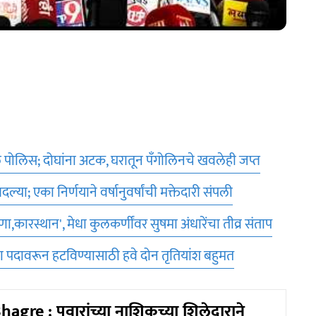
ील पोलिस; दोघांना अटक, घरातून पँगोलिनचे खवलेही जप्त
ल्या; एका निर्णयाने वर्षानुवर्षांची मक्तेदारी संपली
ा,कारस्थान', मेधा कुलकर्णींवर सुषमा अंधारेंचा तीव्र संताप
ांना पदावरून हटविण्यासाठी हवे दोन तृतियांश बहुमत
agre : पवारांच्या नाशिकच्या शिलेदाराने