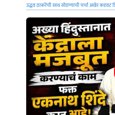
उद्धव ठाकरेंची साथ सोडण्याची चर्चा अखेर कडवट 