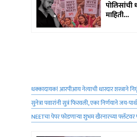
पोलिसांची 
माहिती...
धक्कादायक! आरपीआय नेत्याची धारदार शस्त्राने निर
सुनेत्रा पवारांनी सुत्रं फिरवली, एका निर्णयाने जय-पा
NEETचा पेपर फोडणाऱ्या शुभम खैरनारच्या फ्लॅटवर