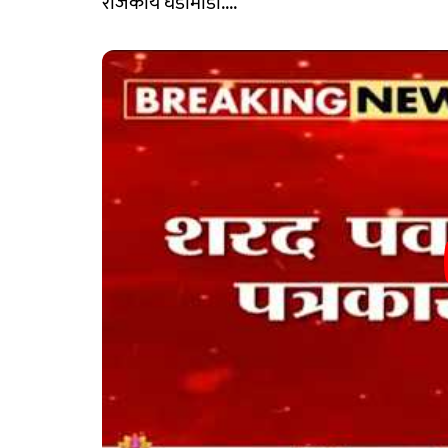
राजकीय घडामोडी....