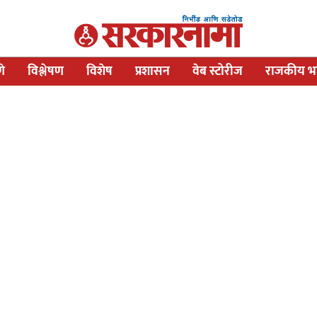
णे
विश्लेषण
विशेष
प्रशासन
वेब स्टोरीज
राजकीय भव