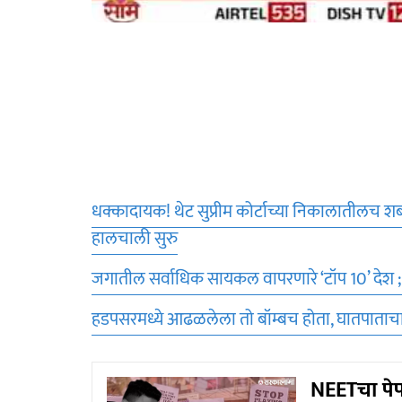
धक्कादायक! थेट सुप्रीम कोर्टाच्या निकालातीलच शब
हालचाली सुरु
जगातील सर्वाधिक सायकल वापरणारे ‘टॉप 10’ देश ;
हडपसरमध्ये आढळलेला तो बॉम्बच होता, घातपाताचा प्
NEETचा पेप