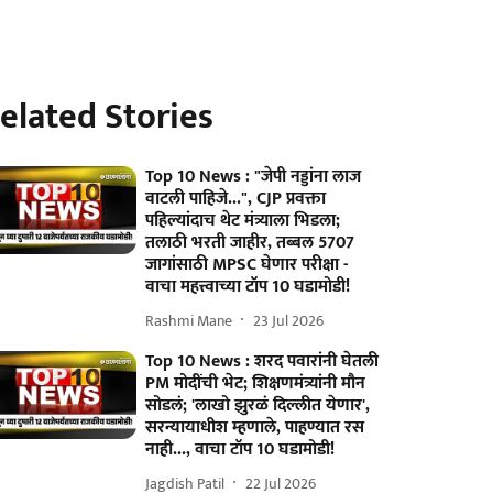
elated Stories
Top 10 News : "जेपी नड्डांना लाज
वाटली पाहिजे...", CJP प्रवक्ता
पहिल्यांदाच थेट मंत्र्याला भिडला;
तलाठी भरती जाहीर, तब्बल 5707
जागांसाठी MPSC घेणार परीक्षा -
वाचा महत्त्वाच्या टॉप 10 घडामोडी!
Rashmi Mane
23 Jul 2026
Top 10 News : शरद पवारांनी घेतली
PM मोदींची भेट; शिक्षणमंत्र्यांनी मौन
सोडलं; 'लाखो झुरळं दिल्लीत येणार',
सरन्यायाधीश म्हणाले, पाहण्यात रस
नाही..., वाचा टॉप 10 घडामोडी!
Jagdish Patil
22 Jul 2026