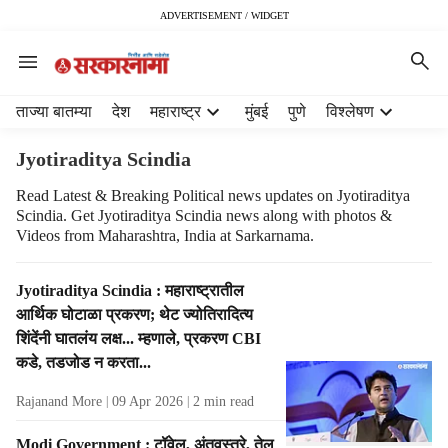
ADVERTISEMENT / WIDGET
H
ताज्या बातम्या
देश
महाराष्ट्र
मुंबई
पुणे
विश्लेषण
e
a
Jyotiraditya Scindia
d
e
Read Latest & Breaking Political news updates on Jyotiraditya
Scindia. Get Jyotiraditya Scindia news along with photos &
r
Videos from Maharashtra, India at Sarkarnama.
m
e
n
T
Jyotiraditya Scindia : महाराष्ट्रातील
u
a
आर्थिक घोटाळा प्रकरण; थेट ज्योतिरादित्य
i
g
शिंदेंनी घातलंय लक्ष... म्हणाले, प्रकरण CBI
t
R
कडे, तडजोड न करता...
e
e
m
s
Rajanand More
09 Apr 2026
2
min read
s
u
l
Modi Government : टॉवेल, अंतवस्त्रे, तेल