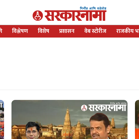
णे
विश्लेषण
विशेष
प्रशासन
वेब स्टोरीज
राजकीय भव