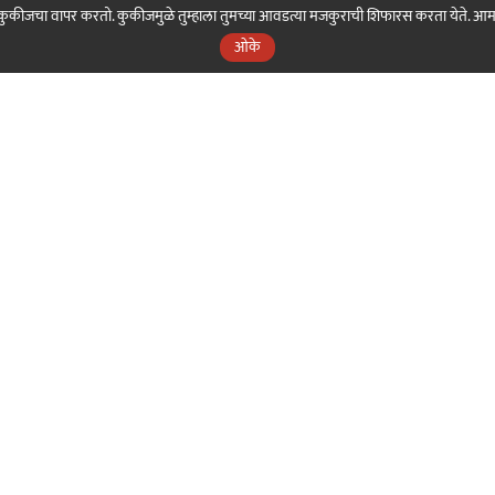
ही कुकीजचा वापर करतो. कुकीजमुळे तुम्हाला तुमच्या आवडत्या मजकुराची शिफारस करता येते. आ
ओके
nama
Our Sakal
Our Digital
Our 