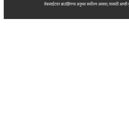
वेबसाईटवर ब्राउझिंगचा अनुभव सर्वोत्तम असावा, यासाठी आम्
Follow Us
About Sarkar