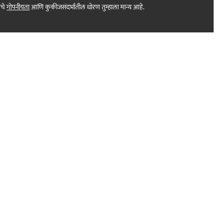
मचे
गोपनीयता
आणि कुकीजसंदर्भातील धोरण तुम्हाला मान्य आहे.
Print Products