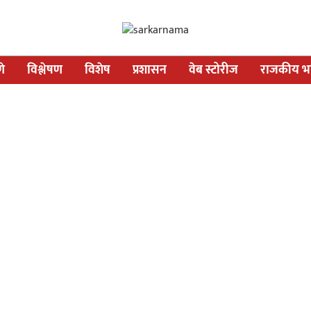
णे
विश्लेषण
विशेष
प्रशासन
वेब स्टोरीज
राजकीय भव