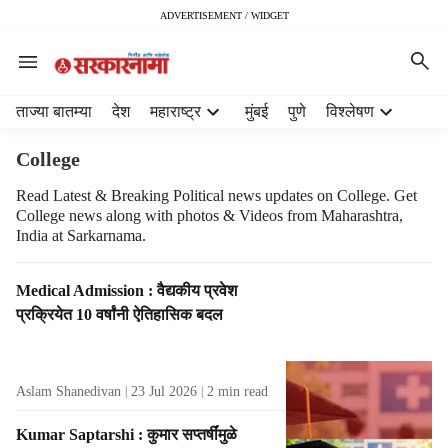
ADVERTISEMENT / WIDGET
H
ताज्या बातम्या
देश
महाराष्ट्र
मुंबई
पुणे
विश्लेषण
e
a
College
d
e
Read Latest & Breaking Political news updates on College. Get
College news along with photos & Videos from Maharashtra,
r
India at Sarkarnama.
m
e
n
T
Medical Admission : वैद्यकीय प्रवेश
u
a
प्रक्रियेत 10 वर्षांनी ऐतिहासिक बदल
i
g
t
R
e
e
Aslam Shanedivan
23 Jul 2026
2
min read
m
s
s
u
Kumar Saptarshi : कुमार सप्तर्षींमुळे
l