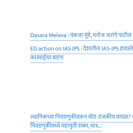
Dasara Melava : पंकजा मुंडे, मनोज जरांगे पाटील
ED action on IAS IPS : देशातील IAS-IPS हादरले;
कारवाईचा बडगा
स्थानिकच्या निवडणुकीवरून मोठं राजकीय वादळ? दादांच्
निवडणुकीमध्ये महायुती शक्य, मात्र...'