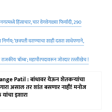
ध्ये हिंसाचार, चार वेगवेगळ्या फिर्यादी, 290
र्णय; ‘छत्रपती घराण्याचा शाही दसरा साधेपणाने,
च राजकीय 'बॉम्ब'; महापौरपदावरून जोरदार रस्सीखेच !
nge Patil : बांधावर येऊन शेतकऱ्यांचा
ारा असाल तर शांत बसणार नाही! मनोज
ल यांचा इशारा