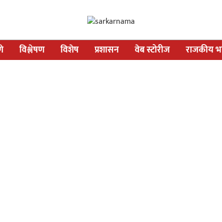
णे
विश्लेषण
विशेष
प्रशासन
वेब स्टोरीज
राजकीय भव