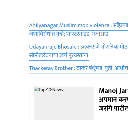
Ahilyanagar Muslim mob violence : अहिल्यानगरम
जणांविरोधात गुन्हे; 'मास्टरमाइंड' गजाआड
Udayanraje Bhosale : उदयनराजे भोसलेंचा मोठा नि
सीमोल्लंघनाचा खर्च पूरग्रस्तांना’
Thackeray Brother : ठाकरे बंधूंच्या 'युती' आधी
Manoj Jara
अपमान करण
जरांगे पाटी