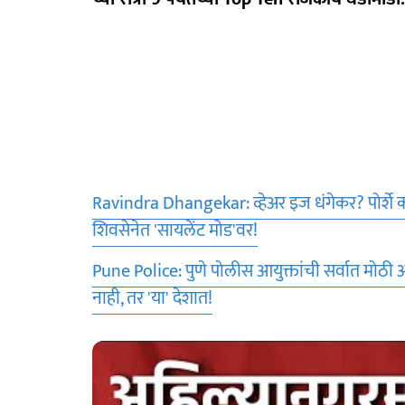
Ravindra Dhangekar: व्हेअर इज धंगेकर? पोर्शे कार
शिवसेनेत 'सायलेंट मोड'वर!
Pune Police: पुणे पोलीस आयुक्तांची सर्वात मोठी
नाही, तर 'या' देशात!