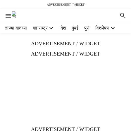
ADVERTISEMENT / WIDGET
H
ताज्या बातम्या
महाराष्ट्र
देश
मुंबई
पुणे
विश्लेषण
e
a
ADVERTISEMENT / WIDGET
d
e
ADVERTISEMENT / WIDGET
r
m
e
n
u
i
t
e
m
s
ADVERTISEMENT / WIDGET