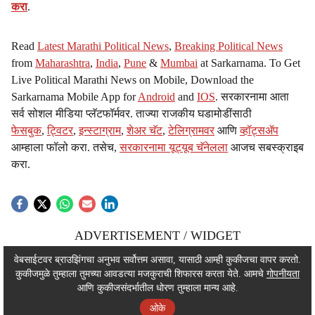
करा
.
Read
Latest Marathi Political News
,
Breaking Political News
from
Maharashtra
,
India
,
Pune
&
Mumbai
at Sarkarnama. To Get
Live Political Marathi News on Mobile, Download the
Sarkarnama Mobile App for
Android
and
IOS
. सरकारनामा आता
सर्व सोशल मीडिया प्लॅटफॉर्मवर. ताज्या राजकीय घडामोडींसाठी
फेसबुक
,
ट्विटर
,
इन्स्टाग्राम
,
शेअर चॅट
,
टेलिग्रामवर
आणि
व्हॉट्सॲप
आम्हाला फॉलो करा. तसेच,
सरकारनामा यूट्यूब चॅनेलला
आजच सबस्क्राइब
करा.
ADVERTISEMENT / WIDGET
ADVERTISEMENT / WIDGET
वेबसाईटवर ब्राउझिंगचा अनुभव सर्वोत्तम असावा, यासाठी आम्ही कुकीजचा वापर करतो.
कुकीजमुळे तुम्हाला तुमच्या आवडत्या मजकुराची शिफारस करता येते. आमचे
गोपनीयता
ADVERTISEMENT / WIDGET
आणि कुकीजसंदर्भातील धोरण तुम्हाला मान्य आहे.
ओके