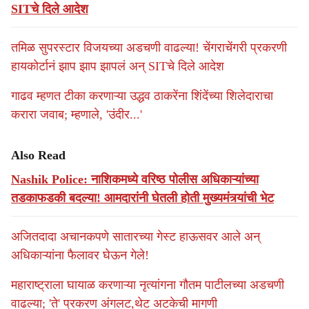
SITचे दिले आदेश
तमिळ सुपरस्टार विजयच्या अडचणी वाढल्या! चेंगराचेंगरी प्रकरणी
हायकोर्टानं झाप झाप झापलं अन् SITचे दिले आदेश
गाढव म्हणत टीका करणाऱ्या उद्धव ठाकरेंना शिंदेंच्या शिलेदाराचा
करारा जवाब; म्हणाले, 'उंदीर...'
Also Read
Nashik Police: नाशिकमध्ये वरिष्ठ पोलीस अधिकाऱ्यांच्या
तडकाफडकी बदल्या! आमदारांनी घेतली होती मुख्यमंत्र्यांची भेट
अजितदादा अचानकपणे सातारच्या गेस्ट हाऊसवर आले अन्‌
अधिकाऱ्यांना फैलावर घेऊन गेले!
महाराष्ट्राला घायाळ करणाऱ्या नृत्यांगना गौतम पाटीलच्या अडचणी
वाढल्या; 'ते' प्रकरण अंगलट,थेट अटकेची मागणी