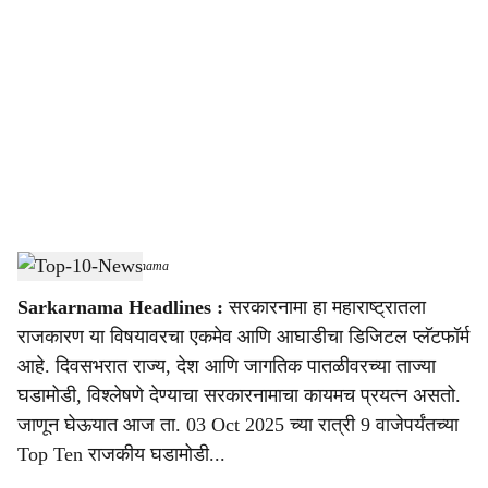
o
c
i
a
l
s
Top-10-News
-
Sarkarnama
h
Sarkarnama Headlines :
सरकारनामा हा महाराष्ट्रातला
a
राजकारण या विषयावरचा एकमेव आणि आघाडीचा डिजिटल प्लॅटफॉर्म
r
आहे. दिवसभरात राज्य, देश आणि जागतिक पातळीवरच्या ताज्या
घडामोडी, विश्लेषणे देण्याचा सरकारनामाचा कायमच प्रयत्न असतो.
e
जाणून घेऊयात आज ता. 03 Oct 2025 च्या रात्री 9 वाजेपर्यंतच्या
Top Ten राजकीय घडामोडी...