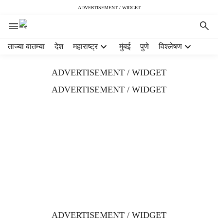
ADVERTISEMENT / WIDGET
H
ताज्या बातम्या
देश
महाराष्ट्र
मुंबई
पुणे
विश्लेषण
e
a
ADVERTISEMENT / WIDGET
d
e
ADVERTISEMENT / WIDGET
r
m
e
n
u
i
t
e
m
s
ADVERTISEMENT / WIDGET