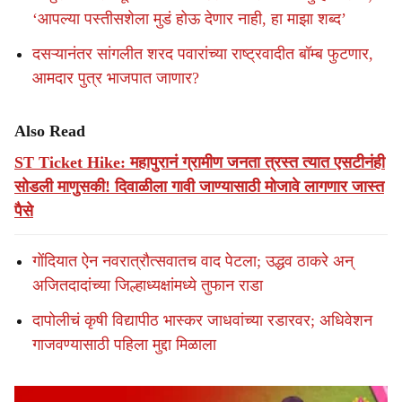
‘आपल्या पस्तीसशेला मुडं होऊ देणार नाही, हा माझा शब्द’
दसऱ्यानंतर सांगलीत शरद पवारांच्या राष्ट्रवादीत बॉम्ब फुटणार,
आमदार पुत्र भाजपात जाणार?
Also Read
ST Ticket Hike: महापुरानं ग्रामीण जनता त्रस्त त्यात एसटीनंही
सोडली माणुसकी! दिवाळीला गावी जाण्यासाठी मोजावे लागणार जास्त
पैसे
गोंदियात ऐन नवरात्रौत्सवातच वाद पेटला; उद्धव ठाकरे अन्
अजितदादांच्या जिल्हाध्यक्षांमध्ये तुफान राडा
दापोलीचं कृषी विद्यापीठ भास्कर जाधवांच्या रडारवर; अधिवेशन
गाजवण्यासाठी पहिला मुद्दा मिळाला