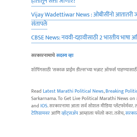
हातातून सत्ता जाणार?
Vijay Wadettiwar News : ओबीसींनो आतातरी जागे व
संतापले
CBSE News: नववी-दहावीसाठी 2 भारतीय भाषा अनिवार्य;
सरकारनामाचे
सदस्य व्हा
शॉपिंगसाठी 'सकाळ प्राईम डील्स'च्या भन्नाट ऑफर्स पाहण्यासा
Read
Latest Marathi Political News
,
Breaking Polit
Sarkarnama. To Get Live Political Marathi News o
and
IOS
. सरकारनामा आता सर्व सोशल मीडिया प्लॅटफॉर्मवर. 
टेलिग्रामवर
आणि
व्हॉट्सॲप
आम्हाला फॉलो करा. तसेच,
सरकारन