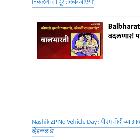
निकलेगी तो दूर तलक जाएगी'
Balbharati
बदलणार! पाल
Nashik ZP No Vehicle Day : पीएम मोदींच्या आव
व्हेइकल डे'