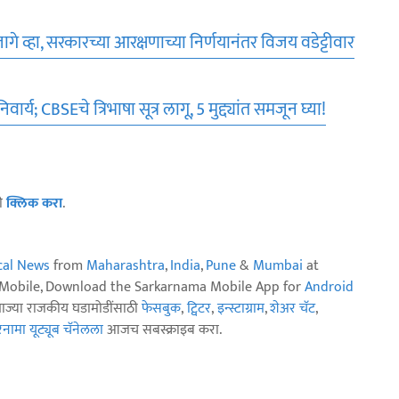
्हा, सरकारच्या आरक्षणाच्या निर्णयानंतर विजय वडेट्टीवार
 CBSEचे त्रिभाषा सूत्र लागू, 5 मुद्द्यांत समजून घ्या!
ठी
क्लिक करा
.
ical News
from
Maharashtra
,
India
,
Pune
&
Mumbai
at
n Mobile, Download the Sarkarnama Mobile App for
Android
ताज्या राजकीय घडामोडींसाठी
फेसबुक
,
ट्विटर
,
इन्स्टाग्राम
,
शेअर चॅट
,
ामा यूट्यूब चॅनेलला
आजच सबस्क्राइब करा.