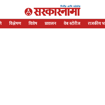
णे
विश्लेषण
विशेष
प्रशासन
वेब स्टोरीज
राजकीय भव