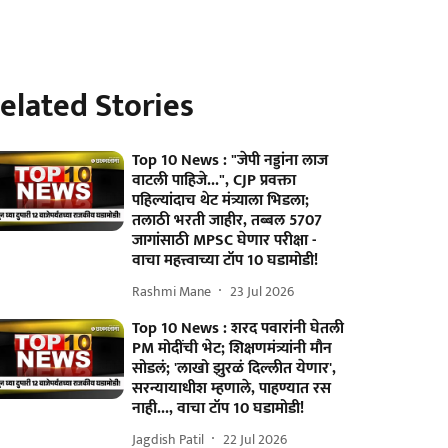
elated Stories
Top 10 News : "जेपी नड्डांना लाज
वाटली पाहिजे...", CJP प्रवक्ता
पहिल्यांदाच थेट मंत्र्याला भिडला;
तलाठी भरती जाहीर, तब्बल 5707
जागांसाठी MPSC घेणार परीक्षा -
वाचा महत्त्वाच्या टॉप 10 घडामोडी!
Rashmi Mane
23 Jul 2026
Top 10 News : शरद पवारांनी घेतली
PM मोदींची भेट; शिक्षणमंत्र्यांनी मौन
सोडलं; 'लाखो झुरळं दिल्लीत येणार',
सरन्यायाधीश म्हणाले, पाहण्यात रस
नाही..., वाचा टॉप 10 घडामोडी!
Jagdish Patil
22 Jul 2026