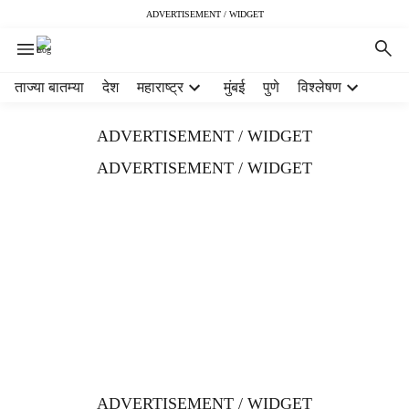
ADVERTISEMENT / WIDGET
H
ताज्या बातम्या
देश
महाराष्ट्र
मुंबई
पुणे
विश्लेषण
e
a
ADVERTISEMENT / WIDGET
d
e
ADVERTISEMENT / WIDGET
r
m
e
n
u
i
t
e
m
s
ADVERTISEMENT / WIDGET