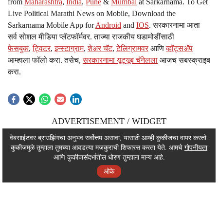
from
Maharashtra
,
India
,
Pune
&
Mumbai
at Sarkarnama. To Get
Live Political Marathi News on Mobile, Download the
Sarkarnama Mobile App for
Android
and
IOS
. सरकारनामा आता
सर्व सोशल मीडिया प्लॅटफॉर्मवर. ताज्या राजकीय घडामोडींसाठी
फेसबुक
,
ट्विटर
,
इन्स्टाग्राम
,
शेअर चॅट
,
टेलिग्रामवर
आणि
व्हॉट्सॲप
आम्हाला फॉलो करा. तसेच,
सरकारनामा यूट्यूब चॅनेलला
आजच सबस्क्राइब
करा.
ADVERTISEMENT / WIDGET
ADVERTISEMENT / WIDGET
वेबसाईटवर ब्राउझिंगचा अनुभव सर्वोत्तम असावा, यासाठी आम्ही कुकीजचा वापर करतो.
कुकीजमुळे तुम्हाला तुमच्या आवडत्या मजकुराची शिफारस करता येते. आमचे
गोपनीयता
ADVERTISEMENT / WIDGET
आणि कुकीजसंदर्भातील धोरण तुम्हाला मान्य आहे.
ओके