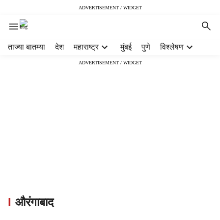
ADVERTISEMENT / WIDGET
H
ताज्या बातम्या
देश
महाराष्ट्र
मुंबई
पुणे
विश्लेषण
e
ADVERTISEMENT / WIDGET
औ
a
d
रं
e
गा
r
बा
m
e
द
n
u
i
t
e
m
s
औरंगाबाद