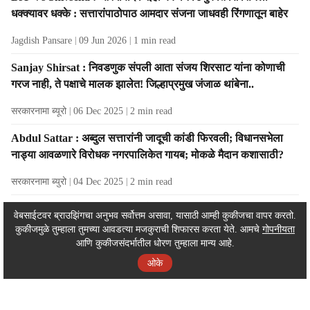
धक्क्यावर धक्के : सत्तारांपाठोपाठ आमदार संजना जाधवही रिंगणातून बाहेर
Jagdish Pansare
09 Jun 2026
1
min read
Sanjay Shirsat : निवडणुक संपली आता संजय शिरसाट यांना कोणाची
गरज नाही, ते पक्षाचे मालक झालेत! जिल्हाप्रमुख जंजाळ थांबेना..
सरकारनामा ब्यूरो
06 Dec 2025
2
min read
Abdul Sattar : अब्दुल सत्तारांनी जादूची कांडी फिरवली; विधानसभेला
नाड्या आवळणारे विरोधक नगरपालिकेत गायब; मोकळे मैदान कशासाठी?
सरकारनामा ब्युरो
04 Dec 2025
2
min read
Latur News: ऐन निवडणुकीच्या तोंडावर उद्धव ठाकरेंना मोठा धक्का; 11
वेबसाईटवर ब्राउझिंगचा अनुभव सर्वोत्तम असावा, यासाठी आम्ही कुकीजचा वापर करतो.
उमेदवारांनी घेतला मोठा निर्णय
कुकीजमुळे तुम्हाला तुमच्या आवडत्या मजकुराची शिफारस करता येते. आमचे
गोपनीयता
आणि कुकीजसंदर्भातील धोरण तुम्हाला मान्य आहे.
Mangesh Mahale
25 Nov 2025
1
min read
ओके