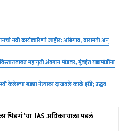
ची नवी कार्यकारिणी जाहीर; आंबेगाव, बारामती अन्
विस्ताराबाबत महायुती ॲक्शन मोडवर, मुंबईत घडामोडींना
ेलेल्या बड्या नेत्याला दाखवले काळे झेंडे; उद्धव
ाला भिडणं 'या' IAS अधिकाऱ्याला पडलं