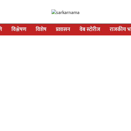
णे
विश्लेषण
विशेष
प्रशासन
वेब स्टोरीज
राजकीय भव