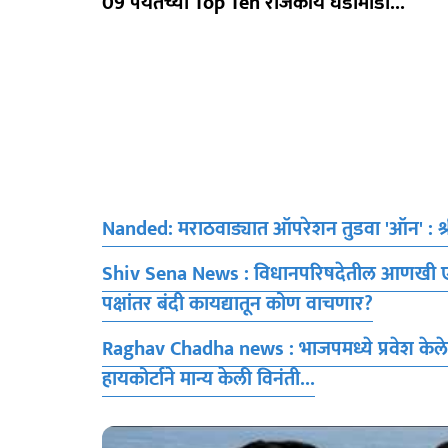
09 पर्यंतच्या Top Ten राजकीय घडामोडी...
Nanded: मराठवाड्यात ऑपरेशन तुडवा 'ऑन' : श्रीक
Shiv Sena News : विधानपरिषदेतील आणखी एक आ
पक्षांतर बंदी कायद्यातून कोण वाचणार?
Raghav Chadha news : भाजपमध्ये प्रवेश केलेल
हायकोर्टाने मान्य केली विनंती...