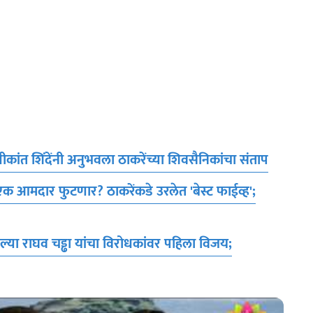
ांत शिंदेंनी अनुभवला ठाकरेंच्या शिवसैनिकांचा संताप
मदार फुटणार? ठाकरेंकडे उरलेत 'बेस्ट फाईव्ह';
्या राघव चड्ढा यांचा विरोधकांवर पहिला विजय;