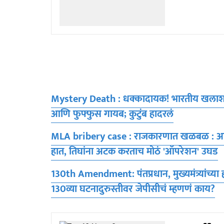
Mystery Death : धक्कादायक! भारतीय खलाशाच्या 
आणि फुफ्फुस गायब; कुटुंब हादरलं
MLA bribery case : राजकारणात खळबळ : आमदार
हात, तिघांना अटक करताच मोठं 'ऑपरेशन' उघड
130th Amendment: पंतप्रधान, मुख्यमंत्र्यांच्य
130व्या घटनादुरुस्तीवर जेपीसीचं म्हणणं काय?